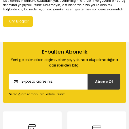
lastiklerinizin ömrünü uzatabilir, yakıt verimliliğini artırabilir ve güvenli bir sürüş
deneyimi yaşayabilirsiniz. Unutmayın, lastikler aracınızın yol ile olan tek
bağlantısıdır; bu nedenle, onlara gereken özeni göstermek son derece önemlidir.
Tüm Bloglar
E-bülten Abonelik
Yeni gelenler, erken erişim ve her şey yolunda olup olmadığına
dair içeriden bilgi.
Abone Ol
*istediğiniz zaman iptal edebilirsiniz.