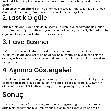
Kış Lastikleri:
Düşük sıcaklıklarda ve karlı zeminlerde daha iyi performans
gösterir.
Tüm Mevsim Lastikleri:
Hem yaz hem de kış koşullarında kullanılabilir, ancak
özel koşullarda her iki türün performansı kadar iyi olmayabilir.
2. Lastik Ölçüleri
Aracınız için doğru lastik ölçülerini seçmek, güvenlik ve performans açısından
kritik öneme sahiptir. Lastiklerin yan duvarındaki etiket, uygun ölçüleri belirtir. Bu
ölçüleri dikkate alarak lastik seçimi yapmalısınız.
3. Hava Basıncı
Doğru hava basıncı, lastiklerin performansını ve ömrünü etkiler. Aracınızın
kullanım kılavuzunda belirtilen hava basıncını kontrol edin ve düzenli olarak
ayarlayın. Hava basıncını kontrol etmek, en az ayda bir kez yapılması gereken
bir işlemdir.
4. Aşınma Göstergeleri
Lastiklerin aşınma durumu, güvenli sürüş için önemli bir göstergedir. Aşınma
göstergeleri, lastiklerin diş derinliğinin ne kadar kaldığını gösterir. 1.6 mm'nin
altındaki diş derinliği, lastiklerin değiştirilmesi gerektiğini işaret eder.
Sonuç
Lastik bakımı ve doğru lastik seçimi, hem sürüş güvenliğinizi artırır hem de
aracınızın performansını olumlu yönde etkiler. Düzenli kontrol ve bakım ile