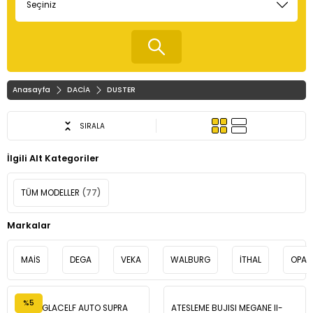
Anasayfa
DACİA
DUSTER
SIRALA
İlgili Alt Kategoriler
TÜM MODELLER
(77)
Markalar
MAİS
DEGA
VEKA
WALBURG
İTHAL
OPAR
%5
TOTAL GLACELF AUTO SUPRA
ATESLEME BUJISI MEGANE II-