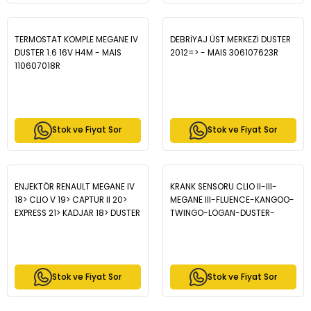
TERMOSTAT KOMPLE MEGANE IV
DEBRİYAJ ÜST MERKEZİ DUSTER
DUSTER 1.6 16V H4M - MAIS
2012=> - MAIS 306107623R
110607018R
Stok ve Fiyat Sor
Stok ve Fiyat Sor
ENJEKTÖR RENAULT MEGANE IV
KRANK SENSORU CLIO II-III-
18> CLIO V 19> CAPTUR II 20>
MEGANE III-FLUENCE-KANGOO-
EXPRESS 21> KADJAR 18> DUSTER
TWINGO-LOGAN-DUSTER-
II 18> SANDERO II 18> DOKKER 18>
SANDERO 1.5DCI - MAIS
1.5 Blue dCi K9K E6 - MAIS
237310776R
166007427R
Stok ve Fiyat Sor
Stok ve Fiyat Sor