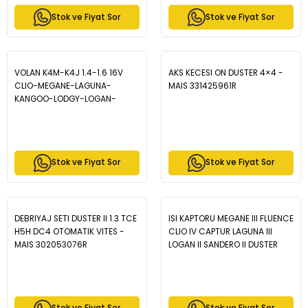
Stok ve Fiyat Sor
Stok ve Fiyat Sor
VOLAN K4M-K4J 1.4-1.6 16V
AKS KECESI ON DUSTER 4×4 -
CLIO-MEGANE-LAGUNA-
MAIS 331425961R
KANGOO-LODGY-LOGAN-
DOKKER-DUSTER-R87 - MAIS
7700100457
Stok ve Fiyat Sor
Stok ve Fiyat Sor
DEBRIYAJ SETI DUSTER II 1.3 TCE
ISI KAPTORU MEGANE III FLUENCE
H5H DC4 OTOMATIK VITES -
CLIO IV CAPTUR LAGUNA III
MAIS 302053076R
LOGAN II SANDERO II DUSTER
DOKKER 41 CM - MAIS
226404490R