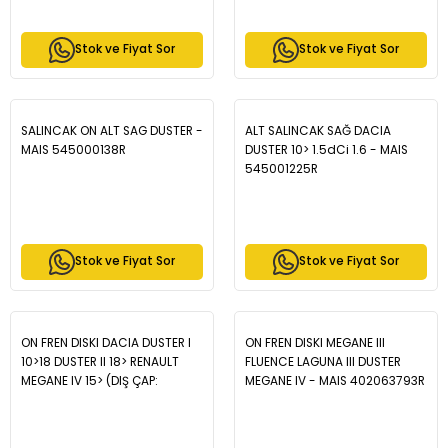
Stok ve Fiyat Sor
Stok ve Fiyat Sor
SALINCAK ON ALT SAG DUSTER -
ALT SALINCAK SAĞ DACIA
MAIS 545000138R
DUSTER 10> 1.5dCi 1.6 - MAIS
545001225R
Stok ve Fiyat Sor
Stok ve Fiyat Sor
ON FREN DISKI DACIA DUSTER I
ON FREN DISKI MEGANE III
10>18 DUSTER II 18> RENAULT
FLUENCE LAGUNA III DUSTER
MEGANE IV 15> (DIŞ ÇAP:
MEGANE IV - MAIS 402063793R
269MM DISKI KALINLIĞI: 22.5MM
5 DELİK) HAVALANDIRMALI -
MAIS 402066300R