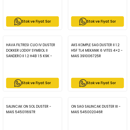
Stok ve Fiyat Sor
Stok ve Fiyat Sor
HAVA FILTRESI CLIO IV DUSTER
AKS KOMPLE SAG DUSTER II 1.2
DOKKER LODGY SYMBOL II
H5F TL4 MEKANIK 6 VITES 4×2 -
SANDERO II 1.2 H4B 1.5 K9K -
MAIS 391006725R
MAIS 165460509R
Stok ve Fiyat Sor
Stok ve Fiyat Sor
SALINCAK ON SOL DUSTER -
ON SAG SALINCAK DUSTER III -
MAIS 545011697R
MAIS 545002046R