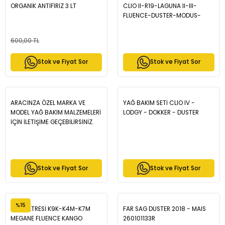
ORGANİK ANTİFİRİZ 3 LT
CLIO II-R19-LAGUNA II-III-
FLUENCE-DUSTER-MODUS-
P106-P206-P306 ENJ. K4M-K4J
- MAIS 7700500155
600,00 TL
Stok ve Fiyat Sor
Stok ve Fiyat Sor
ARACINZA ÖZEL MARKA VE
YAĞ BAKIM SETİ CLIO IV -
MODEL YAĞ BAKIM MALZEMELERİ
LODGY - DOKKER - DUSTER
İÇİN İLETİŞİME GEÇEBİLİRSİNİZ.
Stok ve Fiyat Sor
Stok ve Fiyat Sor
%15
YAĞ FİLTRESİ K9K-K4M-K7M
FAR SAG DUSTER 2018 - MAIS
MEGANE FLUENCE KANGO
260101133R