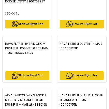
DOKKER LODGY 8200768927
350,00 TL
Stok ve Fiyat Sor
Stok ve Fiyat Sor
HAVA FILTRESI HYBRID CLIO V
HAVA FILTRESI DUSTER II - MAIS
DUSTER III JOGGER 1.6 SCE H4M
165466859R
- MAIS 165468957R
Stok ve Fiyat Sor
Stok ve Fiyat Sor
ARKA TAMPON PARK SENSORU
HAVA FILTRESI DUSTER III LOGAN
MASTER IV MEGANE E-TECH
III SANDERO III - MAIS
DUSTER III - MAIS 284388019R
165465155R