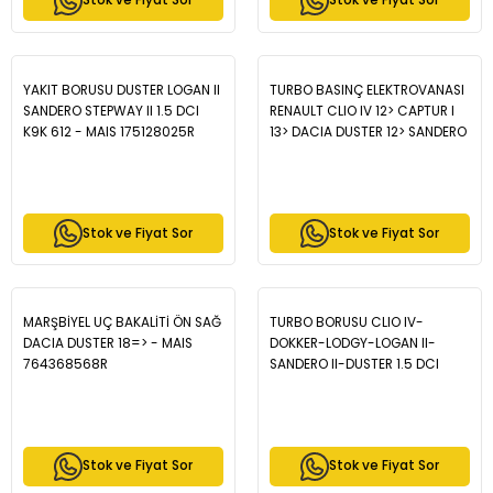
Stok ve Fiyat Sor
Stok ve Fiyat Sor
YAKIT BORUSU DUSTER LOGAN II
TURBO BASINÇ ELEKTROVANASI
SANDERO STEPWAY II 1.5 DCI
RENAULT CLIO IV 12> CAPTUR I
K9K 612 - MAIS 175128025R
13> DACIA DUSTER 12> SANDERO
II 13> LOGAN II 13> 1.5dCi K9K -
MAIS 149567084R
Stok ve Fiyat Sor
Stok ve Fiyat Sor
MARŞBİYEL UÇ BAKALİTİ ÖN SAĞ
TURBO BORUSU CLIO IV-
DACIA DUSTER 18=> - MAIS
DOKKER-LODGY-LOGAN II-
764368568R
SANDERO II-DUSTER 1.5 DCI
09=> MAIS 144604018R
Stok ve Fiyat Sor
Stok ve Fiyat Sor