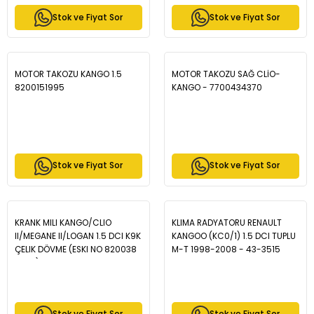
Stok ve Fiyat Sor
Stok ve Fiyat Sor
MOTOR TAKOZU KANGO 1.5
MOTOR TAKOZU SAĞ CLİO-
8200151995
KANGO - 7700434370
Stok ve Fiyat Sor
Stok ve Fiyat Sor
KRANK MILI KANGO/CLIO
KLIMA RADYATORU RENAULT
II/MEGANE II/LOGAN 1.5 DCI K9K
KANGOO (KC0/1) 1.5 DCI TUPLU
ÇELIK DÖVME (ESKI NO 820038
M-T 1998-2008 - 43-3515
2457) - 122011649R