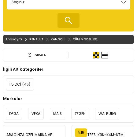
Anasayfa
RENAULT
KANGO II
TÜM MODELLER
SIRALA
İlgili Alt Kategoriler
1.5 DCİ
(45)
Markalar
DEGA
VEKA
MAİS
ZEGEN
WALBURG
%15
ARACINZA ÖZEL MARKA VE
YAĞ FİLTRESİ K9K-K4M-K7M