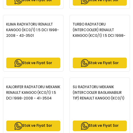
Stok ve Fiyat Sor
Stok ve Fiyat Sor
KLIMA RADYATORU RENAULT
TURBO RADYATORU
KANGOO (KC0/1) 1.5 DCI 1998-
(INTERCOOLER) RENAULT
2008 - 43-3501
KANGOO (KC0/1) 1.5 DCI 1998-
2008 - 42-3506
Stok ve Fiyat Sor
Stok ve Fiyat Sor
KALORIFER RADYATORU MEKANIK
SU RADYATORU MEKANIK
RENAULT KANGOO (KC0/1) 1.5
(INTERCOOLER BAGLANABILIR
DCI 1998-2008 - 41-3504
TIP) RENAULT KANGOO (KC0/1)
1.5 DCI M-T AC- 1998-2008
-16-3566
Stok ve Fiyat Sor
Stok ve Fiyat Sor