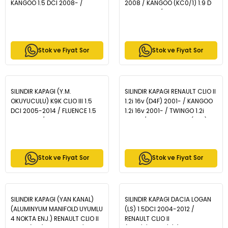
KANGOO 1.5 DCI 2008- /
2008 / KANGOO (KC0/1) 1.9 D
KANGOO Express 1.5 DCI 2008-
1998-2008 / CITROEN XSARA
- WBC1024
(N1) 1.6 1997-2005 - BP1643-
00
Stok ve Fiyat Sor
Stok ve Fiyat Sor
SILINDIR KAPAGI (Y.M.
SILINDIR KAPAGI RENAULT CLIO II
OKUYUCULU) K9K CLIO III 1.5
1.2i 16v (D4F) 2001- / KANGOO
DCI 2005-2014 / FLUENCE 1.5
1.2i 16v 2001- / TWINGO 1.2i
DCI 2010- / KANGOO 1.5 DCI
2001- / CLIO IV 1.2 16V (D4F)
2008- / MEGANE II 1.5 DCI
2012- - ZCH1051
2005-2010 / LAGUNA 1.5 DCI
2007-2015 / NISSAN QASHQAI
Stok ve Fiyat Sor
Stok ve Fiyat Sor
1.5 DCI - ZCH1154
SILINDIR KAPAGI (YAN KANAL)
SILINDIR KAPAGI DACIA LOGAN
(ALUMINYUM MANIFOLD UYUMLU
(LS) 1.5DCI 2004-2012 /
4 NOKTA ENJ.) RENAULT CLIO II
RENAULT CLIO II