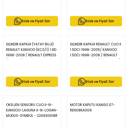
1.4 8v (E7J) 1998-2005 /
(BB0/1/2,CB0/1/2) 1.5DCI
KANGOO 1.4 8v (E7J) 1998-
1998-2005 / RENAULT KANGOO
2008 - ZCH1050
(KC0/1) 1.5DCI 1998-2008
RENAULT MEGANE III HB 1.5DCI
Stok ve Fiyat Sor
Stok ve Fiyat Sor
2008-2015 (K9K792-EURO 4) -
ZCH1019
SILINDIR KAPAGI (YATAY BUJI)
SILINDIR KAPAGI RENAULT CLIO II
RENAULT KANGOO (KC0/1) 1.9D
1.5DCI 1998-2005/ KANGOO
1998-2008 / RENAULT EXPRESS
1.5DCI 1998-2008 / RENAULT
(F40,G40) 1.9D 1985-1998
MEGANE II 1.5DCI (K9K-EURO 3)
(F8Q) - ZCH1018
2002-2008 / NISSAN QASHQAI
1.5 DCI (K9K) 2010- - ZCH1012
Stok ve Fiyat Sor
Stok ve Fiyat Sor
OKSIJEN SENSORU CLIO II-III-
MOTOR KAPUTU KANGO 07-
KANGOO-LAGUNA II-III-LOGAN-
REN08KA009
MODUS-SYMBOL - 226930618R