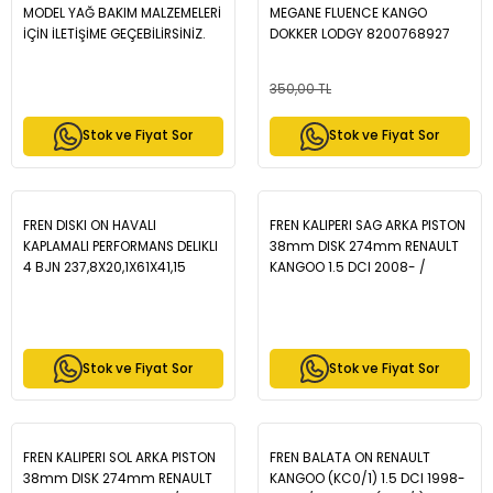
MODEL YAĞ BAKIM MALZEMELERİ
MEGANE FLUENCE KANGO
İÇİN İLETİŞİME GEÇEBİLİRSİNİZ.
DOKKER LODGY 8200768927
350,00 TL
Stok ve Fiyat Sor
Stok ve Fiyat Sor
FREN DISKI ON HAVALI
FREN KALIPERI SAG ARKA PISTON
KAPLAMALI PERFORMANS DELIKLI
38mm DISK 274mm RENAULT
4 BJN 237,8X20,1X61X41,15
KANGOO 1.5 DCI 2008- /
KANGOO 1.5 DCI 1998-
KANGOO Express 1.5 DCI 2008-
2008/CLIO II 1.2i - 1.4i - 1.6i
- WBC1025
1998-2005/SYMBOL II 1.4 - 1.5
DCI 2008-2012/MEGANE I 1.4
Stok ve Fiyat Sor
Stok ve Fiyat Sor
16v 1996-2003 - WBD1216CD
FREN KALIPERI SOL ARKA PISTON
FREN BALATA ON RENAULT
38mm DISK 274mm RENAULT
KANGOO (KC0/1) 1.5 DCI 1998-