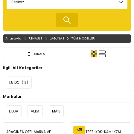
Anasayfa
RENAULT
LAGUNA I
TÜM MODELLER
SIRALA
İlgili Alt Kategoriler
1.5 DCİ
(13)
Markalar
DEGA
VEKA
MAİS
%15
ARACINZA ÖZEL MARKA VE
YAĞ FİLTRESİ K9K-K4M-K7M