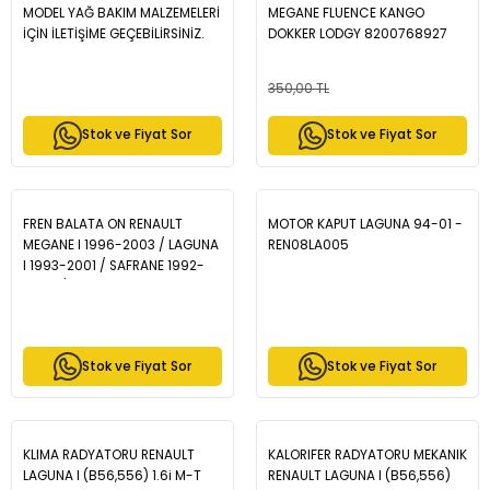
MODEL YAĞ BAKIM MALZEMELERİ
MEGANE FLUENCE KANGO
İÇİN İLETİŞİME GEÇEBİLİRSİNİZ.
DOKKER LODGY 8200768927
350,00 TL
Stok ve Fiyat Sor
Stok ve Fiyat Sor
FREN BALATA ON RENAULT
MOTOR KAPUT LAGUNA 94-01 -
MEGANE I 1996-2003 / LAGUNA
REN08LA005
I 1993-2001 / SAFRANE 1992-
2000 / SCENIC I 1999-2003 -
BP1208-00
Stok ve Fiyat Sor
Stok ve Fiyat Sor
KLIMA RADYATORU RENAULT
KALORIFER RADYATORU MEKANIK
LAGUNA I (B56,556) 1.6i M-T
RENAULT LAGUNA I (B56,556)