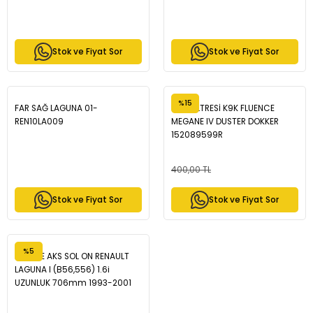
Stok ve Fiyat Sor
Stok ve Fiyat Sor
%15
FAR SAĞ LAGUNA 01-
YAĞ FİLTRESİ K9K FLUENCE
REN10LA009
MEGANE IV DUSTER DOKKER
152089599R
400,00 TL
Stok ve Fiyat Sor
Stok ve Fiyat Sor
%5
KOMPLE AKS SOL ON RENAULT
LAGUNA I (B56,556) 1.6i
UZUNLUK 706mm 1993-2001
RN-8090