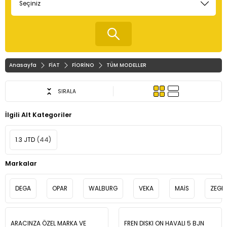
Anasayfa
FİAT
FİORİNO
TÜM MODELLER
SIRALA
İlgili Alt Kategoriler
1.3 JTD
(44)
Markalar
DEGA
OPAR
WALBURG
VEKA
MAİS
ZEGE
ARACINZA ÖZEL MARKA VE
FREN DISKI ON HAVALI 5 BJN