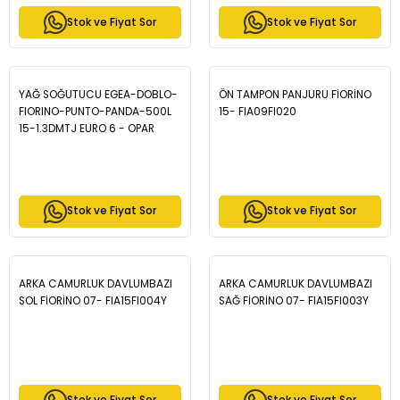
73504530 55174271-
Stok ve Fiyat Sor
Stok ve Fiyat Sor
71748778-71748777-71753322
YAĞ SOĞUTUCU EGEA-DOBLO-
ÖN TAMPON PANJURU FİORİNO
FIORINO-PUNTO-PANDA-500L
15- FIA09FI020
15-1.3DMTJ EURO 6 - OPAR
46339229
Stok ve Fiyat Sor
Stok ve Fiyat Sor
ARKA CAMURLUK DAVLUMBAZI
ARKA CAMURLUK DAVLUMBAZI
SOL FİORİNO 07- FIA15FI004Y
SAĞ FİORİNO 07- FIA15FI003Y