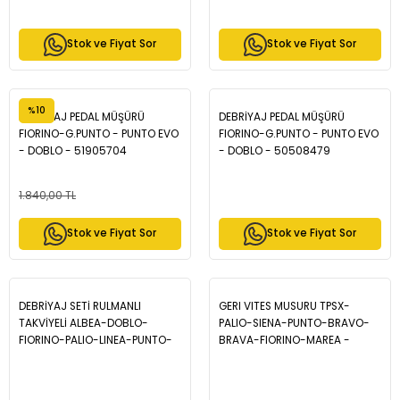
Stok ve Fiyat Sor
Stok ve Fiyat Sor
%10
DEBRİYAJ PEDAL MÜŞÜRÜ
DEBRİYAJ PEDAL MÜŞÜRÜ
FIORINO-G.PUNTO - PUNTO EVO
FIORINO-G.PUNTO - PUNTO EVO
- DOBLO - 51905704
- DOBLO - 50508479
1.840,00 TL
Stok ve Fiyat Sor
Stok ve Fiyat Sor
DEBRİYAJ SETİ RULMANLI
GERI VITES MUSURU TPSX-
TAKVİYELİ ALBEA-DOBLO-
PALIO-SIENA-PUNTO-BRAVO-
FIORINO-PALIO-LINEA-PUNTO-
BRAVA-FIORINO-MAREA -
G.PUNTO 1.3JTD
46410523
GÜÇLENDİRİLMİŞ - 55174271-
71753328-73504529-