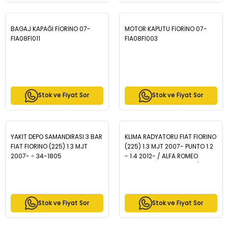
BAGAJ KAPAĞI FİORİNO 07-
MOTOR KAPUTU FİORİNO 07-
FIA08FI011
FIA08FI003
Stok ve Fiyat Sor
Stok ve Fiyat Sor
YAKIT DEPO SAMANDIRASI 3 BAR
KLIMA RADYATORU FIAT FIORINO
FIAT FIORINO (225) 1.3 MJT
(225) 1.3 MJT 2007- PUNTO 1.2
2007- - 34-1805
- 1.4 2012- / ALFA ROMEO
GIULIETTA 1.4 2010-2017 / OPEL
CORSA 1.4 2014- / PEUGEOT
BIPPER 1.4 HDI 2007- - 43-3222
Stok ve Fiyat Sor
Stok ve Fiyat Sor