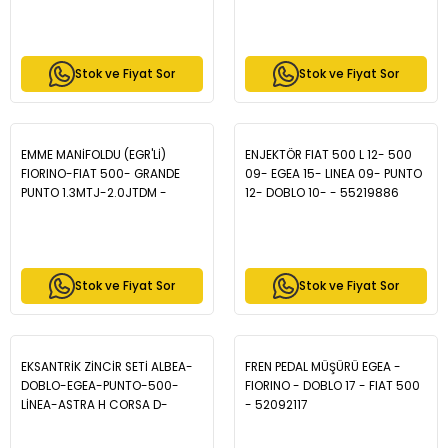
(152,263) 1.3MJT 2010- / FIAT
FIORINO (225) 1.3MJT 2013- /
OPEL ASTRA J 1.3CDTI 2009-
2016 - ZCH1007
Stok ve Fiyat Sor
Stok ve Fiyat Sor
EMME MANİFOLDU (EGR'Lİ)
ENJEKTÖR FIAT 500 L 12- 500
FIORINO-FIAT 500- GRANDE
09- EGEA 15- LINEA 09- PUNTO
PUNTO 1.3MTJ-2.0JTDM -
12- DOBLO 10- - 55219886
55231291
Stok ve Fiyat Sor
Stok ve Fiyat Sor
EKSANTRİK ZİNCİR SETİ ALBEA-
FREN PEDAL MÜŞÜRÜ EGEA -
DOBLO-EGEA-PUNTO-500-
FIORINO - DOBLO 17 - FIAT 500
LİNEA-ASTRA H CORSA D-
- 52092117
ASTRA J 1.3 JTD - 71776647-
71777824-55171579-55177460