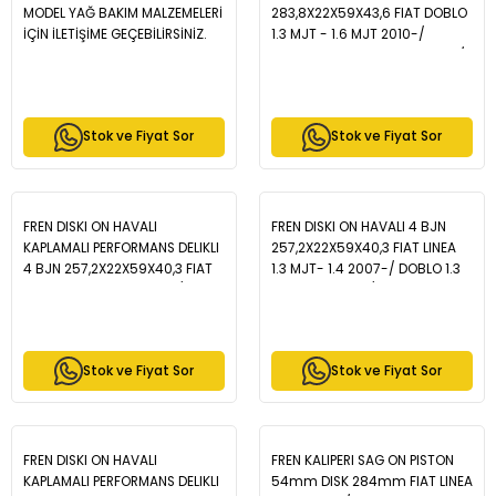
MODEL YAĞ BAKIM MALZEMELERİ
283,8X22X59X43,6 FIAT DOBLO
İÇİN İLETİŞİME GEÇEBİLİRSİNİZ.
1.3 MJT - 1.6 MJT 2010-/
FIORINO 1.3 MJT EURO 5 2013-/
ALFA ROMEO 147 1.6 2001-2010/
OPEL COMBO D 1.6 CDTI 2012- -
WBD1031
Stok ve Fiyat Sor
Stok ve Fiyat Sor
FREN DISKI ON HAVALI
FREN DISKI ON HAVALI 4 BJN
KAPLAMALI PERFORMANS DELIKLI
257,2X22X59X40,3 FIAT LINEA
4 BJN 257,2X22X59X40,3 FIAT
1.3 MJT- 1.4 2007-/ DOBLO 1.3
LINEA 1.3 MJT- 1.4 2007-/
MJT 2001-2010/ FIORINO 1.3
DOBLO 1.3 MJT 2001-2010/
MJT 2007-/ BIPPER 1.4 HDI
FIORINO 1.3 MJT 2007-/ BIPPER
2008-/ NEMO 1.4 HDI 2007- -
1.4 HDI 2008-/ NEMO 1.4 HDI
WBD1017
Stok ve Fiyat Sor
Stok ve Fiyat Sor
2007- - WBD1017CD
FREN DISKI ON HAVALI
FREN KALIPERI SAG ON PISTON
KAPLAMALI PERFORMANS DELIKLI
54mm DISK 284mm FIAT LINEA