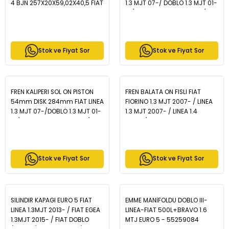
4 BJN 257X20X59,02X40,5 FIAT
1.3 MJT 07-/ DOBLO 1.3 MJT 01-
ALBEA 1.3 MJT-1.6 2003-
10/ G.PUNTO 1.3 MJT 05-12/
2007/LINEA 1.3 MJT-1.6 MJT
500L - FIORINO 1.3 MJT 12-/
2007-/DOBLO 1.6 2001-
OPEL COMBO D 1.3 CDTI 12-/
2010/PUNTO 1.3 MJT
CORSA D 1.3 CDTI 06-14 -
Stok ve Fiyat Sor
Stok ve Fiyat Sor
2012-/ALFA ROMEO 145 1.4 94-
WBC1003
01 - WBD1007CD
FREN KALIPERI SOL ON PISTON
FREN BALATA ON FISLI FIAT
54mm DISK 284mm FIAT LINEA
FIORINO 1.3 MJT 2007- / LINEA
1.3 MJT 07-/DOBLO 1.3 MJT 01-
1.3 MJT 2007- / LINEA 1.4
10/G.PUNTO 1.3 MJT 05-12/
2007-/ DOBLO 1.3 MJT 2001-
FIORINO 1.3 MJT 13-/ 500L 1.3
2010 / G.PUNTO 1.3 MJT 2005-
MJT 12-/ OPEL COMBO D 1.3
2012 / CITROEN NEMO 1.4 HDI
CDTI 12-/ CORSA D 1.3 CDTI
2007- / FORD KA 1.2i 2008- -
Stok ve Fiyat Sor
Stok ve Fiyat Sor
06-14 - WBC1002
BP11100-11
SILINDIR KAPAGI EURO 5 FIAT
EMME MANİFOLDU DOBLO III-
LINEA 1.3MJT 2013- / FIAT EGEA
LINEA-FIAT 500L+BRAVO 1.6
1.3MJT 2015- / FIAT DOBLO
MTJ EURO 5 - 55259084