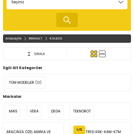
Anasayfa
RENAULT
KOLEOS
SIRALA
İlgili Alt Kategoriler
TÜM MODELLER
(12)
Markalar
MAİS
VEKA
DEGA
TEKNOROT
%15
ARACINZA ÖZEL MARKA VE
YAĞ FİLTRESİ K9K-K4M-K7M