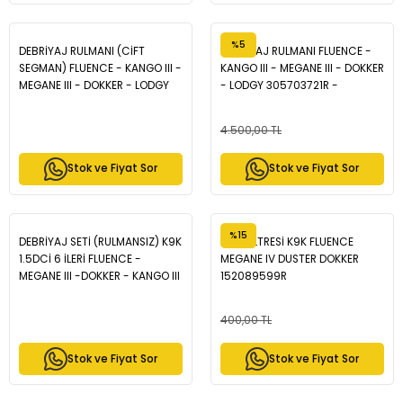
%5
DEBRİYAJ RULMANI (CİFT
DEBRİYAJ RULMANI FLUENCE -
SEGMAN) FLUENCE - KANGO III -
KANGO III - MEGANE III - DOKKER
MEGANE III - DOKKER - LODGY
- LODGY 305703721R -
306202313R
306205974R
4.500,00 TL
Stok ve Fiyat Sor
Stok ve Fiyat Sor
%15
DEBRİYAJ SETİ (RULMANSIZ) K9K
YAĞ FİLTRESİ K9K FLUENCE
1.5DCİ 6 İLERİ FLUENCE -
MEGANE IV DUSTER DOKKER
MEGANE III -DOKKER - KANGO III
152089599R
- LODGY - 302057505R
400,00 TL
Stok ve Fiyat Sor
Stok ve Fiyat Sor