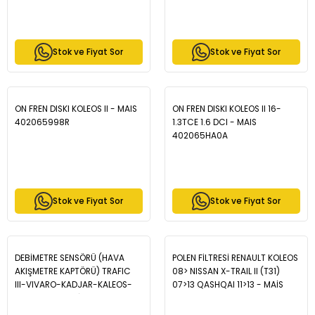
Stok ve Fiyat Sor
Stok ve Fiyat Sor
ON FREN DISKI KOLEOS II - MAIS
ON FREN DISKI KOLEOS II 16-
402065998R
1.3TCE 1.6 DCI - MAIS
402065HA0A
Stok ve Fiyat Sor
Stok ve Fiyat Sor
DEBİMETRE SENSÖRÜ (HAVA
POLEN FİLTRESİ RENAULT KOLEOS
AKIŞMETRE KAPTÖRÜ) TRAFIC
08> NISSAN X-TRAIL II (T31)
III-VIVARO-KADJAR-KALEOS-
07>13 QASHQAI 11>13 - MAİS
QASHQAI 1.6DCİ R9M - MAIS
272770840R
226807131R