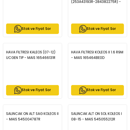
(253A43193R-284382275R) -
MAIS 253A49995R
Stok ve Fiyat Sor
Stok ve Fiyat Sor
HAVA FILTRESI KALEOS (07-12)
HAVA FILTRESI KOLEOS II 1.6 R9M
UCGEN TIP - MAIS 165466131R
- MAIS 165464BE0D
Stok ve Fiyat Sor
Stok ve Fiyat Sor
SALINCAK ON ALT SAG KOLEOS II
SALINCAK ALT ON SOL KOLEOS I
- MAIS 545004787R
08-15 - MAIS 545055212R