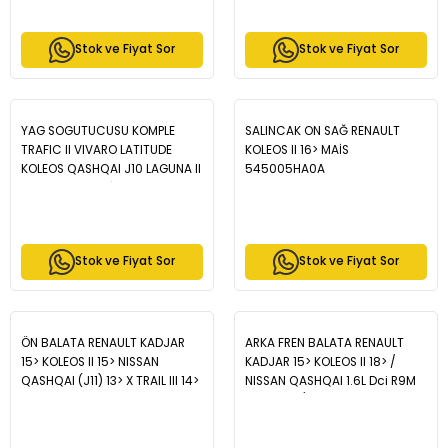
Stok ve Fiyat Sor
Stok ve Fiyat Sor
YAG SOGUTUCUSU KOMPLE
SALINCAK ON SAĞ RENAULT
TRAFIC II VIVARO LATITUDE
KOLEOS II 16> MAİS
KOLEOS QASHQAI J10 LAGUNA II
545005HA0A
III 2.0 M9R - MAİS 8200797762
Stok ve Fiyat Sor
Stok ve Fiyat Sor
ÖN BALATA RENAULT KADJAR
ARKA FREN BALATA RENAULT
15> KOLEOS II 15> NISSAN
KADJAR 15> KOLEOS II 18> /
QASHQAI (J11) 13> X TRAIL III 14>
NISSAN QASHQAI 1.6L Dci R9M
MAİS 410604EA0A
dizel 11-> / X-TRAIL - MAİS
440605889R