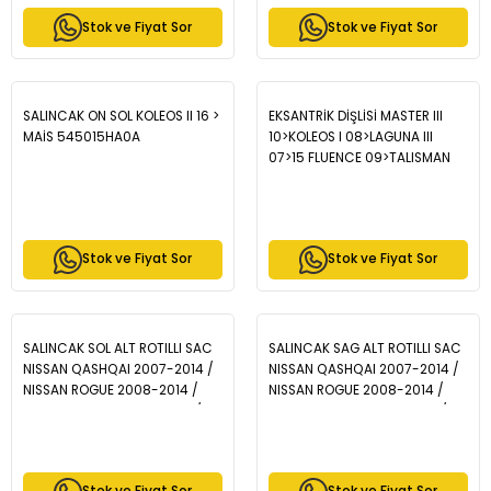
Stok ve Fiyat Sor
Stok ve Fiyat Sor
SALINCAK ON SOL KOLEOS II 16 >
EKSANTRİK DİŞLİSİ MASTER III
MAİS 545015HA0A
10>KOLEOS I 08>LAGUNA III
07>15 FLUENCE 09>TALISMAN
15>MEGANE IV 15> TRAFIC II 06>
TRAFIC III 15> 1.6dCI R9M
2.0dCİ M9R 2.3dCI M9T - MAİS
130246645R
Stok ve Fiyat Sor
Stok ve Fiyat Sor
SALINCAK SOL ALT ROTILLI SAC
SALINCAK SAG ALT ROTILLI SAC
NISSAN QASHQAI 2007-2014 /
NISSAN QASHQAI 2007-2014 /
NISSAN ROGUE 2008-2014 /
NISSAN ROGUE 2008-2014 /
NISSAN X-TRAIL 2007-2013 /
NISSAN X-TRAIL 2007-2013 /
RENAULT KOLEOS 2008-2016 N-
RENAULT KOLEOS 2008-2016 N-
909
908