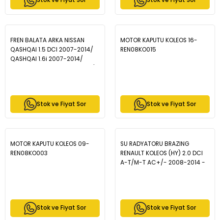
Stok ve Fiyat Sor
Stok ve Fiyat Sor
FREN BALATA ARKA NISSAN
MOTOR KAPUTU KOLEOS 16-
QASHQAI 1.5 DCI 2007-2014/
REN08KO015
QASHQAI 1.6i 2007-2014/
QASHQAI 2.0 DCI 2007-2014/
X-TRAIL 2.0 DCI 2007-2013/ X-
TRAIL 2.0i 2007-2013/RENAULT
KOLEOS 2.0 DCI 2008-2014 -
Stok ve Fiyat Sor
Stok ve Fiyat Sor
BP1876-01
MOTOR KAPUTU KOLEOS 09-
SU RADYATORU BRAZING
REN08KO003
RENAULT KOLEOS (HY) 2.0 DCI
A-T/M-T AC+/- 2008-2014 -
16-3565B
Stok ve Fiyat Sor
Stok ve Fiyat Sor