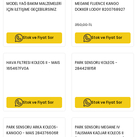
MODEL YAĞ BAKIM MALZEMELERİ
MEGANE FLUENCE KANGO
İÇİN İLETİŞİME GEÇEBİLİRSİNİZ.
DOKKER LODGY 8200768927
350,00 TL
Stok ve Fiyat Sor
Stok ve Fiyat Sor
HAVA FILTRESI KOLEOS II - MAIS
PARK SENSORU KOLEOS -
165467FV0A
284421815R
Stok ve Fiyat Sor
Stok ve Fiyat Sor
PARK SENSORU ARKA KOLEOS-
PARK SENSORU MEGANE IV
KANGOO - MAIS 284376606R
TALISMAN KADJAR KOLEOS II