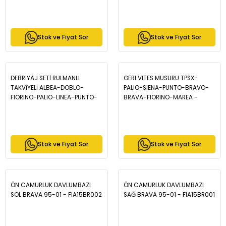
BRAVO (182) 2.0i 20v HGT
ASTRA J 1.3 JTD - 71776647-
1995-2004 / ALFA ROMEO 155
71777824-55171579-55177460
(167) 2.0 1992-1997 - BP1231-
00
Stok ve Fiyat Sor
Stok ve Fiyat Sor
DEBRİYAJ SETİ RULMANLI
GERI VITES MUSURU TPSX-
TAKVİYELİ ALBEA-DOBLO-
PALIO-SIENA-PUNTO-BRAVO-
FIORINO-PALIO-LINEA-PUNTO-
BRAVA-FIORINO-MAREA -
G.PUNTO 1.3JTD
46410523
GÜÇLENDİRİLMİŞ - 55174271-
71753328-73504529-
73504530 55174271-
Stok ve Fiyat Sor
Stok ve Fiyat Sor
71748778-71748777-71753322
ÖN CAMURLUK DAVLUMBAZI
ÖN CAMURLUK DAVLUMBAZI
SOL BRAVA 95-01 - FIA15BR002
SAĞ BRAVA 95-01 - FIA15BR001