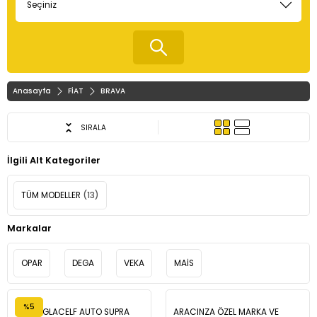
Anasayfa
FİAT
BRAVA
SIRALA
İlgili Alt Kategoriler
TÜM MODELLER
(13)
Markalar
OPAR
DEGA
VEKA
MAİS
%5
TOTAL GLACELF AUTO SUPRA
ARACINZA ÖZEL MARKA VE