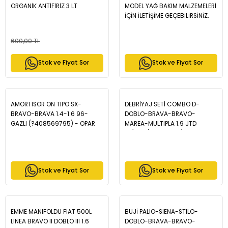
ORGANİK ANTİFİRİZ 3 LT
MODEL YAĞ BAKIM MALZEMELERİ
İÇİN İLETİŞİME GEÇEBİLİRSİNİZ.
600,00 TL
Stok ve Fiyat Sor
Stok ve Fiyat Sor
AMORTISOR ON TIPO SX-
DEBRİYAJ SETİ COMBO D-
BRAVO-BRAVA 1.4-1.6 96-
DOBLO-BRAVA-BRAVO-
GAZLI (?408569795) - OPAR
MAREA-MULTIPLA 1.9 JTD
71712505E
10/00> (Easytronic) - OPAR
71747809
Stok ve Fiyat Sor
Stok ve Fiyat Sor
EMME MANIFOLDU FIAT 500L
BUJİ PALIO-SIENA-STILO-
LINEA BRAVO II DOBLO III 1.6
DOBLO-BRAVA-BRAVO-