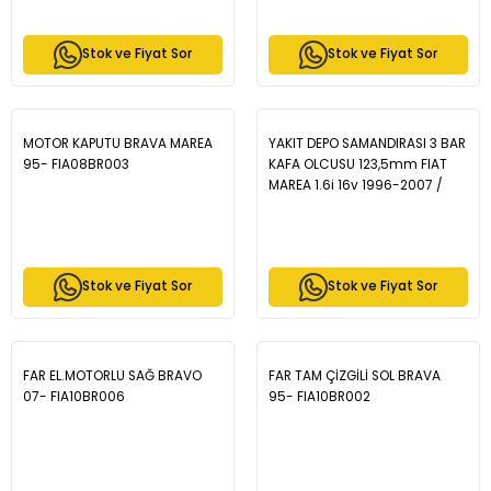
Stok ve Fiyat Sor
Stok ve Fiyat Sor
MOTOR KAPUTU BRAVA MAREA
YAKIT DEPO SAMANDIRASI 3 BAR
95- FIA08BR003
KAFA OLCUSU 123,5mm FIAT
MAREA 1.6i 16v 1996-2007 /
BRAVA 1.2 16v - 1.6 16v - 1.8 GT
16v 1995-2002 / BRAVO 1.2 16v
- 1.6 16v - 1.8 16v 1995-2004 -
34-1823
Stok ve Fiyat Sor
Stok ve Fiyat Sor
FAR EL.MOTORLU SAĞ BRAVO
FAR TAM ÇİZGİLİ SOL BRAVA
07- FIA10BR006
95- FIA10BR002