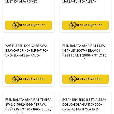
MJET 10> ALFA ROMEO
MAREA-PUNTO-ALBEA-
GIULIETTA MITO 1.6 MJET 08 -
WEKKEND-SW 1.2 8V-1.6 16V-
OPAR 55259083
1.4 8V (RC10YCC - OPAR
46551935
Stok ve Fiyat Sor
Stok ve Fiyat Sor
YAĞ FİLTRESİ DOBLO-BRAVA-
FREN BALATA ARKA FIAT LINEA
BRAVO-FIORINO-TMPR-TIPO-
1.4 T-JET 2007-/ BRAVO II
UNO-SLX-ALBEA-PALIO-
(198) 1.6 MJT 2006-/ STILO 1.6
PUNTO-MAREA-PANDA-STILO -
16v 2001-2010/ BRAVO II 1.6
OPAR 5984044
2006-/ALFA ROMEO MITO 1.4 T
2008-/ MITO (955) 1.6 JTD
2008 -BP1861-00
Stok ve Fiyat Sor
Stok ve Fiyat Sor
FREN BALATA ARKA FIAT TEMPRA
EKSANTRİK ZİNCİR SETİ ALBEA-
SW 2.0i 1992-1999 / BRAVA
DOBLO-EGEA-PUNTO-500-
(182) 2.0i HGT 20v 1995-2002 /
LİNEA-ASTRA H CORSA D-