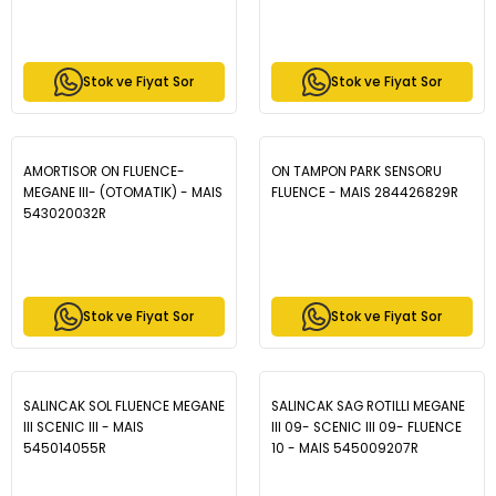
Stok ve Fiyat Sor
Stok ve Fiyat Sor
AMORTISOR ON FLUENCE-
ON TAMPON PARK SENSORU
MEGANE III- (OTOMATIK) - MAIS
FLUENCE - MAIS 284426829R
543020032R
Stok ve Fiyat Sor
Stok ve Fiyat Sor
SALINCAK SOL FLUENCE MEGANE
SALINCAK SAG ROTILLI MEGANE
III SCENIC III - MAIS
III 09- SCENIC III 09- FLUENCE
545014055R
10 - MAIS 545009207R