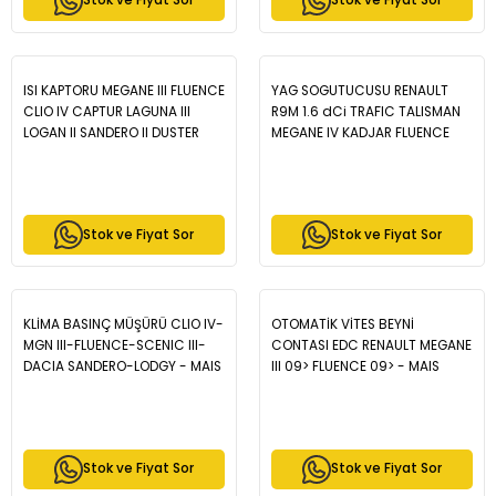
Stok ve Fiyat Sor
Stok ve Fiyat Sor
ISI KAPTORU MEGANE III FLUENCE
YAG SOGUTUCUSU RENAULT
CLIO IV CAPTUR LAGUNA III
R9M 1.6 dCi TRAFIC TALISMAN
LOGAN II SANDERO II DUSTER
MEGANE IV KADJAR FLUENCE
DOKKER 41 CM - MAIS
KOMPLE - MAIS 152085948R
226404490R
Stok ve Fiyat Sor
Stok ve Fiyat Sor
KLİMA BASINÇ MÜŞÜRÜ CLIO IV-
OTOMATİK VİTES BEYNİ
MGN III-FLUENCE-SCENIC III-
CONTASI EDC RENAULT MEGANE
DACIA SANDERO-LODGY - MAIS
III 09> FLUENCE 09> - MAIS
921361722R
8201088083
Stok ve Fiyat Sor
Stok ve Fiyat Sor