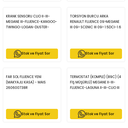
KRANK SENSORU CLIO II-III-
TORSİYON BURCU ARKA
MEGANE III-FLUENCE-KANGOO-
RENAULT FLUENCE 09>MEGANE
TWINGO-LOGAN-DUSTER-
III 09> SCENIC III 09> 1.5DCI-1.6
SANDERO 1.5DCI - MAIS
16V - MAIS 550440043R
237310776R
Stok ve Fiyat Sor
Stok ve Fiyat Sor
FAR SOL FLUENCE YENİ
TERMOSTAT (KOMPLE) (89C) (4
(MAKYAJLI KASA) - MAIS
FİŞ MÜŞÜRLÜ) MEGANE II-III-
260600738R
FLUENCE-LAGUNA II-III-CLIO III
1.6-1.4 16VxAE - MAIS
8200561434
Stok ve Fiyat Sor
Stok ve Fiyat Sor