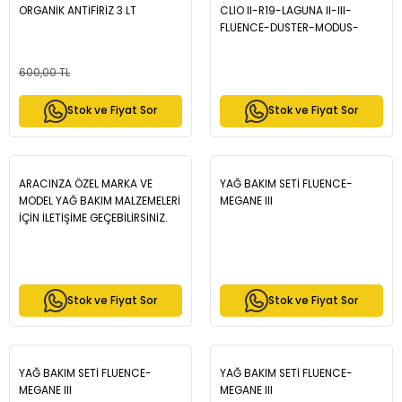
ORGANİK ANTİFİRİZ 3 LT
CLIO II-R19-LAGUNA II-III-
FLUENCE-DUSTER-MODUS-
P106-P206-P306 ENJ. K4M-K4J
- MAIS 7700500155
600,00 TL
Stok ve Fiyat Sor
Stok ve Fiyat Sor
ARACINZA ÖZEL MARKA VE
YAĞ BAKIM SETİ FLUENCE-
MODEL YAĞ BAKIM MALZEMELERİ
MEGANE III
İÇİN İLETİŞİME GEÇEBİLİRSİNİZ.
Stok ve Fiyat Sor
Stok ve Fiyat Sor
YAĞ BAKIM SETİ FLUENCE-
YAĞ BAKIM SETİ FLUENCE-
MEGANE III
MEGANE III