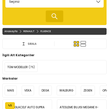
Anasayfa
RENAULT
FLUENCE
SIRALA
İlgili Alt Kategoriler
TÜM MODELLER
(75)
Markalar
MAİS
VEKA
DEGA
WALBURG
ZEGEN
OPA
%5
TOTAL GLACELF AUTO SUPRA
ATESLEME BUJISI MEGANE II-