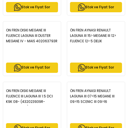
Stok ve Fiyat Sor
Stok ve Fiyat Sor
ON FREN DISKI MEGANE III
ÖN FREN AYNASI RENAULT
FLUENCE LAGUNA III DUSTER
LAGUNA III 15> MEGANE III 12>
MEGANE IV - MAIS 402063793R
FLUENCE 12> 5 DELİK
HAVALANDIRMALI - MAIS
402060043R
Stok ve Fiyat Sor
Stok ve Fiyat Sor
ON FREN DISKI MEGANE III
ÖN FREN AYNASI RENAULT
FLUENCE III LAGUNA III 1.5 DCI
LAGUNA III 07>15 MEGANE III
K9K 08- (432023939R-
09>15 SCENIC III 09>16
432004327R) - MAIS
LATITUDE 11> FLUENCE 12>
402060010R
(296x26) HAVALI 5 DELİK - MAIS
402066949R