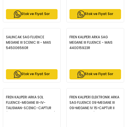
Stok ve Fiyat Sor
Stok ve Fiyat Sor
SALINCAK SAG FLUENCE
FREN KALIPERI ARKA SAG
MEGANE III SCENIC III - MAIS
MEGANE III FLUENCE - MAIS
545006560R
440015923R
Stok ve Fiyat Sor
Stok ve Fiyat Sor
FREN KALIPERI ARKA SOL
FREN KALİPERİ ELEKTRONİK ARKA
FLUENCE-MEGANE III-IV-
SAG FLUENCE 09>MEGANE III
TALISMAN-SCENIC-CAPTUR
09>MEGANE IV 15>CAPTUR II
(ELEKTRIKLI BALATA DAHIL FULL)
20>CLIO V 19> (PISTON 34mm+
- MAIS 440110675R
DISK 274mm) - MAIS
440019012R