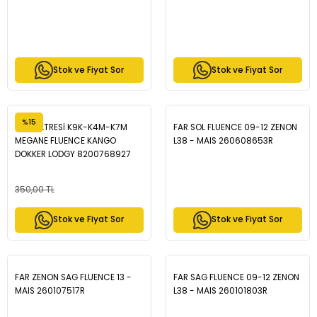
Stok ve Fiyat Sor
Stok ve Fiyat Sor
%15
YAĞ FİLTRESİ K9K-K4M-K7M
FAR SOL FLUENCE 09-12 ZENON
MEGANE FLUENCE KANGO
L38 - MAIS 260608653R
DOKKER LODGY 8200768927
350,00 TL
Stok ve Fiyat Sor
Stok ve Fiyat Sor
FAR ZENON SAG FLUENCE 13 -
FAR SAG FLUENCE 09-12 ZENON
MAIS 260107517R
L38 - MAIS 260101803R