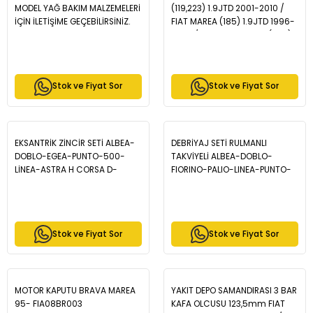
MODEL YAĞ BAKIM MALZEMELERİ
(119,223) 1.9JTD 2001-2010 /
İÇİN İLETİŞİME GEÇEBİLİRSİNİZ.
FIAT MAREA (185) 1.9JTD 1996-
2007 / ALFA ROMEO 145 (930)
1.9JTD 1994-2001 / ALFA
ROMEO 156 (932) 1.9JTD 1997-
2005 - ZCH1000
Stok ve Fiyat Sor
Stok ve Fiyat Sor
EKSANTRİK ZİNCİR SETİ ALBEA-
DEBRİYAJ SETİ RULMANLI
DOBLO-EGEA-PUNTO-500-
TAKVİYELİ ALBEA-DOBLO-
LİNEA-ASTRA H CORSA D-
FIORINO-PALIO-LINEA-PUNTO-
ASTRA J 1.3 JTD - 71776647-
G.PUNTO 1.3JTD
71777824-55171579-55177460
GÜÇLENDİRİLMİŞ - 55174271-
71753328-73504529-
73504530 55174271-
Stok ve Fiyat Sor
Stok ve Fiyat Sor
71748778-71748777-71753322
MOTOR KAPUTU BRAVA MAREA
YAKIT DEPO SAMANDIRASI 3 BAR
95- FIA08BR003
KAFA OLCUSU 123,5mm FIAT