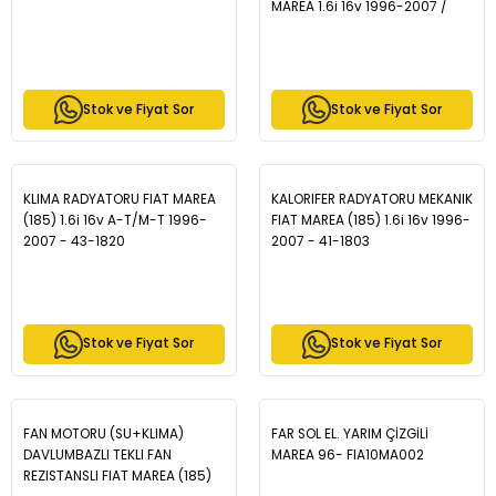
MAREA 1.6i 16v 1996-2007 /
BRAVA 1.2 16v - 1.6 16v - 1.8 GT
16v 1995-2002 / BRAVO 1.2 16v
- 1.6 16v - 1.8 16v 1995-2004 -
34-1823
Stok ve Fiyat Sor
Stok ve Fiyat Sor
KLIMA RADYATORU FIAT MAREA
KALORIFER RADYATORU MEKANIK
(185) 1.6i 16v A-T/M-T 1996-
FIAT MAREA (185) 1.6i 16v 1996-
2007 - 43-1820
2007 - 41-1803
Stok ve Fiyat Sor
Stok ve Fiyat Sor
FAN MOTORU (SU+KLIMA)
FAR SOL EL. YARIM ÇİZGİLİ
DAVLUMBAZLI TEKLI FAN
MAREA 96- FIA10MA002
REZISTANSLI FIAT MAREA (185)