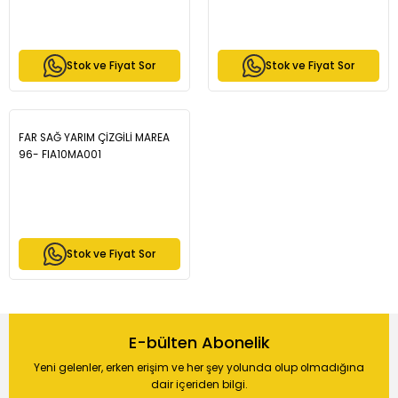
1.6i 16v 1996-2007 - 25-1821
Stok ve Fiyat Sor
Stok ve Fiyat Sor
FAR SAĞ YARIM ÇİZGİLİ MAREA
96- FIA10MA001
Stok ve Fiyat Sor
E-bülten Abonelik
Yeni gelenler, erken erişim ve her şey yolunda olup olmadığına
dair içeriden bilgi.