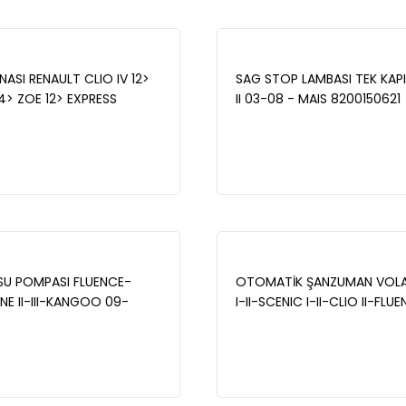
ASI RENAULT CLIO IV 12>
SAG STOP LAMBASI TEK KA
14> ZOE 12> EXPRESS
II 03-08 - MAIS 8200150621
08> CLIO V 19> LOGAN II
 12> LODY 12> NISSAN
> MERCEDES CITAN 12>21
DELİK)- MAIS 402061200R
SU POMPASI FLUENCE-
OTOMATİK ŞANZUMAN VOLA
E II-III-KANGOO 09-
I-II-SCENIC I-II-CLIO II-FLU
NDERO-MODUS-QASHQAI-
LOGAN II-SANDERO II-KNG II 1
 1.5 - MAIS 7701478031
MAIS 7700111627