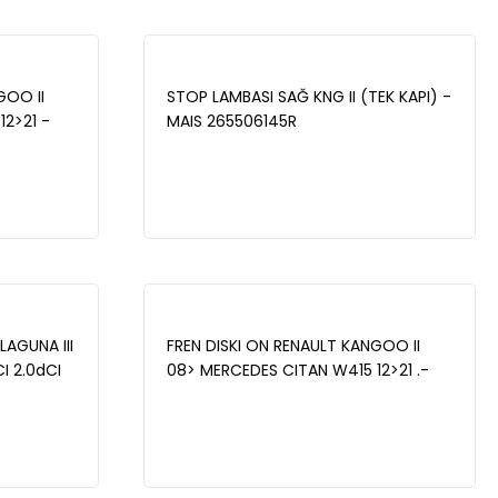
GOO II
STOP LAMBASI SAĞ KNG II (TEK KAPI) -
2>21 -
MAIS 265506145R
LAGUNA III
FREN DISKI ON RENAULT KANGOO II
I 2.0dCI
08> MERCEDES CITAN W415 12>21 .-
- MAIS
MAIS 402068234R