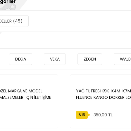
egoriler
ELLER
(45)
DEGA
VEKA
ZEGEN
WALB
ÖZEL MARKA VE MODEL
YAĞ FİLTRESİ K9K-K4M-K7
ALZEMELERİ İÇİN İLETİŞİME
FLUENCE KANGO DOKKER L
İZ.
8200768927
350,00 TL
%15