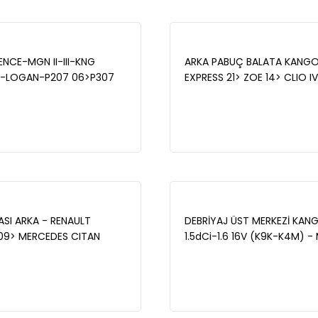
UENCE-MGN II-III-KNG
ARKA PABUÇ BALATA KANG
-LOGAN-P207 06>P307
EXPRESS 21> ZOE 14> CLIO IV
RA G-FOCUS II-JAGUAR -
CAPTUR I 13> SYMBOL III 13> 
074008
12> DUSTER 10> DOKKER 12>
II 12> (230x43)- MAİS 77012
ASI ARKA - RENAULT
DEBRİYAJ ÜST MERKEZİ KAN
09> MERCEDES CITAN
1.5dCi-1.6 16V (K9K-K4M) -
MAİS 440604876R
306101984R