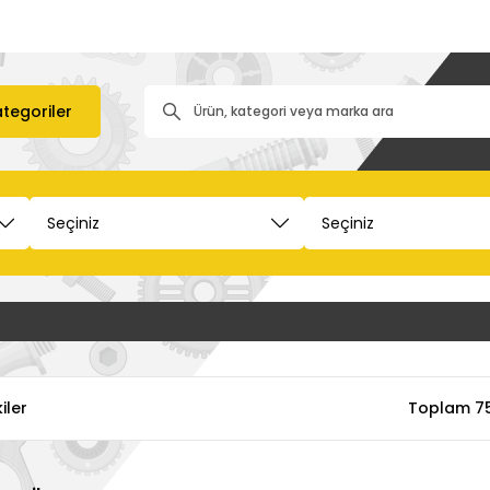
tegoriler
iler
Toplam 75