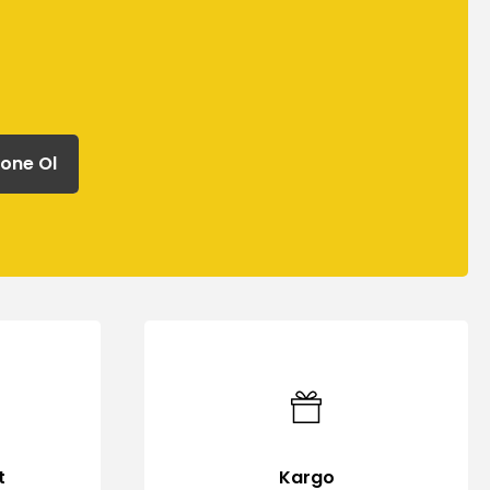
one Ol
t
Kargo