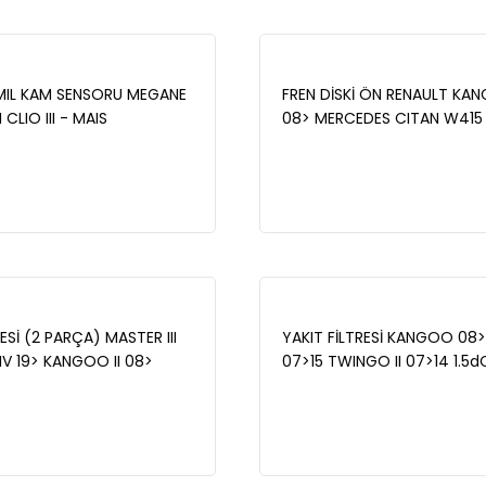
MIL KAM SENSORU MEGANE
FREN DİSKİ ÖN RENAULT KAN
 CLIO III - MAIS
08> MERCEDES CITAN W415 1
8
MAIS 402064230R
ESİ (2 PARÇA) MASTER III
YAKIT FİLTRESİ KANGOO 08>
IV 19> KANGOO II 08>
07>15 TWINGO II 07>14 1.5dC
PRESS 19>MOVANO B
3.0dcı (SU SENSÖR YUVALI) 
>21 1.5dCI 2.3 dCI - MAIS
7701478277
7