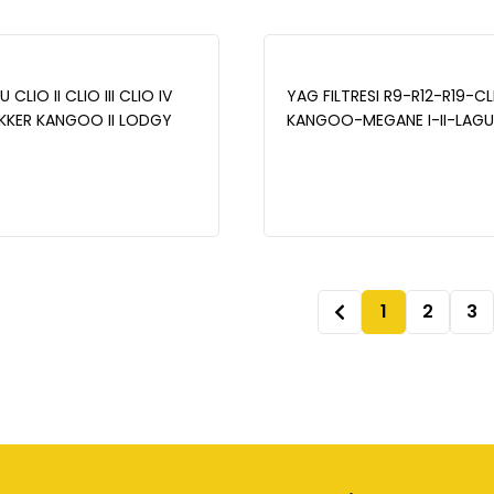
CLIO II CLIO III CLIO IV
YAG FILTRESI R9-R12-R19-CLI
KKER KANGOO II LODGY
KANGOO-MEGANE I-II-LAGUNA 
1 .5 K9K- MAİS 7701475074
TRAFIC-MODU S-LOGAN - 
(7700274177)
1
2
3