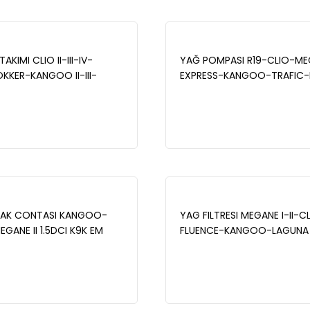
AKIMI CLIO II-III-IV-
YAĞ POMPASI R19-CLIO-ME
KER-KANGOO II-III-
EXPRESS-KANGOO-TRAFIC-
DGY-MEGANE III-
MEGANE II-LAGUNA II 1.9D F
UENCE 1.5 K9 - STD
16 - MAİS 150100565R
OM607 W176 W177 W246
C117 C118 X156 .- MAİS
APAK CONTASI KANGOO-
YAG FILTRESI MEGANE I-II-CLI
MEGANE II 1.5DCI K9K EM
FLUENCE-KANGOO-LAGUNA I-I
VA KANALLI) - MAİS
TRAFIC-R9-R1 9-LOGAN-S
DUST- MAİS 8200768913