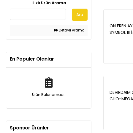
Hızlı Ürün Arama
Ara
ÖN FREN AYN
Detaylı Arama
SYMBOL III 
19>KANGOO 
14> DOKKER
MICRA V 18
En Populer Olanlar
(258x22x 4
DEVIRDAIM 
Ürün Bulunamadı.
CLIO-MEGAN
LOGAN-SA
MICRA-NOTE
Sponsor Ürünler