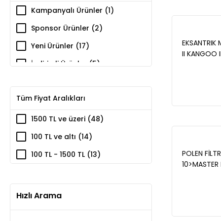
Kampanyalı Ürünler (1)
Sponsor Ürünler (2)
EKSANTRIK 
Yeni Ürünler (17)
II KANGOO II
İndirimli Ürünler (5)
820028579
Tüm Fiyat Aralıkları
1500 TL ve üzeri (48)
100 TL ve altı (14)
POLEN FİLTR
100 TL - 1500 TL (13)
10>MASTER 
KANGOO EX
10>CITAN 12
Hızlı Arama
820167603