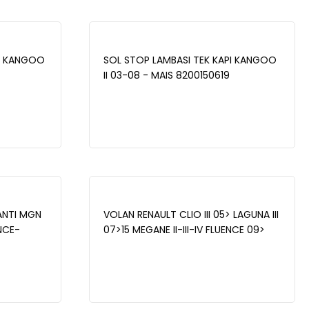
PI KANGOO
SOL STOP LAMBASI TEK KAPI KANGOO
II 03-08 - MAIS 8200150619
NTI MGN
VOLAN RENAULT CLIO III 05> LAGUNA III
ENCE-
07>15 MEGANE II-III-IV FLUENCE 09>
.6 16V -
CLIO IV 12> KANGOO 08> DUSTER 10>
QASHQAI J11 13>18 JUKE 10> CITAN 13>
1.5 DCİ (OYNAR BAŞLIKLI) - MAIS
123108982R