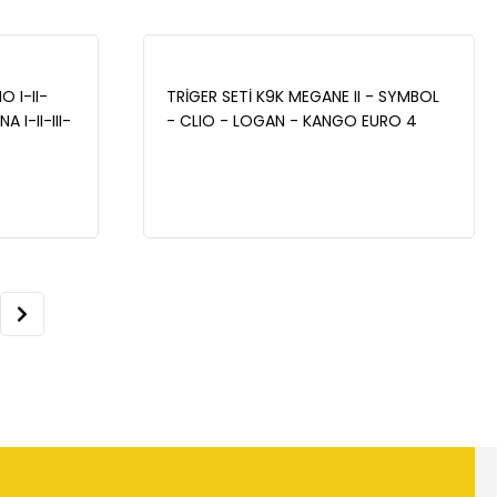
O I-II-
TRİGER SETİ K9K MEGANE II - SYMBOL
I-II-III-
- CLIO - LOGAN - KANGO EURO 4
MAİS
7701477028