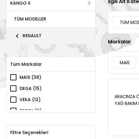
İlgili Alt Kat
KANGO II
TÜM MODELLER
TÜM MOD
RENAULT
Markalar
MAİS
Tüm Markalar
MAİS (38)
DEGA (15)
ARACINZA 
VEKA (12)
YAĞ BAKIM M
GEÇEBİLİRSİN
ZEGEN (6)
WALBURG (3)
Filtre Seçenekleri