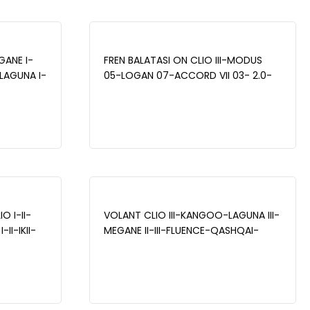
GANE I-
FREN BALATASI ON CLIO III-MODUS
LAGUNA I-
05-LOGAN 07-ACCORD VII 03- 2.0-
8Q F9Q 2.0
MICRA 03-SWIFT 05 -NOTE 06- MAİS
410608481R
O I-II-
VOLANT CLIO III-KANGOO-LAGUNA III-
I-IKII-
MEGANE II-III-FLUENCE-QASHQAI-
ANDERO-
CITAN 111CDI 1.5 CDI K9K OYNAR
GÖBEK- MAİS 123003948R