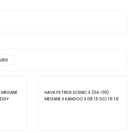
URG
M MEGANE
HAVA FILTRESI SCENIC II (04-09)
ODGY
MEGANE II KANGOO II 08 1.5 DCI 1.6 1.9
DCI 2.0 16V - MAIS 165463650R