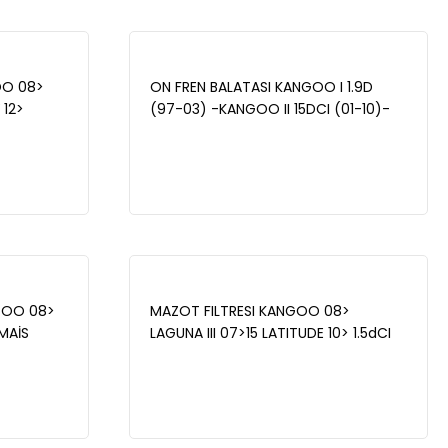
OO 08>
ON FREN BALATASI KANGOO I 1.9D
 12>
(97-03) -KANGOO II 15DCI (01-10)-
LOGAN II
XSARA 14-15D (97-05) -P206 - MAİS
 SANDERO
7701208142
10109
GOO 08>
MAZOT FILTRESI KANGOO 08>
 MAİS
LAGUNA III 07>15 LATITUDE 10> 1.5dCI
2.0dCI - MAİS 164001137R