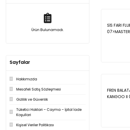
SİS FARI FL
Ürün Bulunamadı.
07>MASTER
05>C4-AST
MAİS 8200
Sayfalar
Hakkımızda
Mesafeli Satış Sözleşmesi
FREN BALAT
KANGOO II 
Gizlilik ve Güvenlik
W415 12> 
Tüketici Haklari – Cayma – İptal İade
Koşullari
Kişisel Veriler Politikası