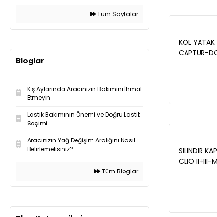
Tüm Sayfalar
KOL YATAK T
CAPTUR-DOK
Bloglar
KADJAR-LO
LATITUTE-FL
MERCEDES 
Kış Aylarında Aracınızın Bakımını İhmal
W247 W415 
Etmeyin
121508910R
Lastik Bakımının Önemi ve Doğru Lastik
Seçimi
Aracınızın Yağ Değişim Aralığını Nasıl
Belirlemelisiniz?
SILINDIR K
CLIO II+III-
Tüm Bloglar
ÇELIK (1 HA
8200071111