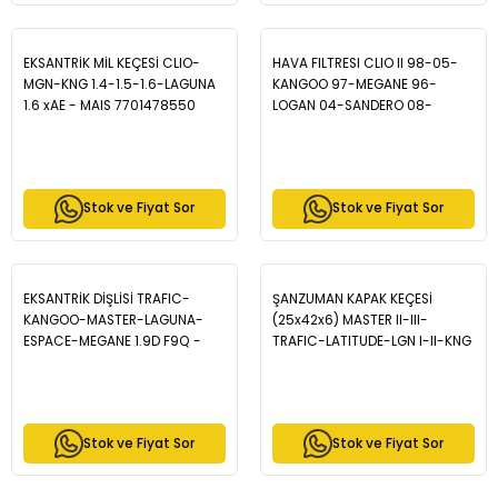
EKSANTRİK MİL KEÇESİ CLIO-
HAVA FILTRESI CLIO II 98-05-
MGN-KNG 1.4-1.5-1.6-LAGUNA
KANGOO 97-MEGANE 96-
1.6 xAE - MAIS 7701478550
LOGAN 04-SANDERO 08-
SOLENZA 03- 1.4-1.6 - MAIS
7701070525
Stok ve Fiyat Sor
Stok ve Fiyat Sor
EKSANTRİK DİŞLİSİ TRAFIC-
ŞANZUMAN KAPAK KEÇESİ
KANGOO-MASTER-LAGUNA-
(25x42x6) MASTER II-III-
ESPACE-MEGANE 1.9D F9Q -
TRAFIC-LATITUDE-LGN I-II-KNG
MAIS 7700111951
- MAIS 8200544206
Stok ve Fiyat Sor
Stok ve Fiyat Sor