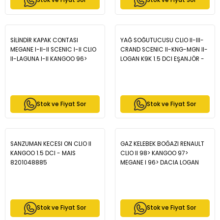
Stok ve Fiyat Sor
Stok ve Fiyat Sor
SİLİNDİR KAPAK CONTASI
YAĞ SOĞUTUCUSU CLIO II-III-
MEGANE I-II-II SCENIC I-II CLIO
CRAND SCENIC II-KNG-MGN II-
II-LAGUNA I-II KANGOO 96>
LOGAN K9K 1.5 DCI EŞANJÖR -
VİVARO A-MOVANO A-C
MAIS 8200068115
ARISMA-SPACE STAR MPV-
PRİMERA VOLVO S40 96> 1.9dCi
F9Q - MAIS 8200956481
Stok ve Fiyat Sor
Stok ve Fiyat Sor
SANZUMAN KECESI ON CLIO II
GAZ KELEBEK BOĞAZI RENAULT
KANGOO 1.5 DCI - MAIS
CLIO II 98> KANGOO 97>
8201048885
MEGANE I 96> DACIA LOGAN
06> SANDERO 08> 1.4 1.6 1 -
MAIS 8200908869
Stok ve Fiyat Sor
Stok ve Fiyat Sor