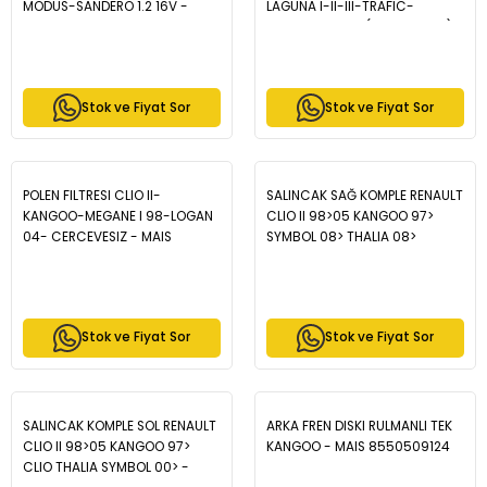
MODUS-SANDERO 1.2 16V -
LAGUNA I-II-III-TRAFIC-
MAIS 7700112686
MODUS-LOGAN (7700274177) -
MAIS 7711945897
Stok ve Fiyat Sor
Stok ve Fiyat Sor
POLEN FILTRESI CLIO II-
SALINCAK SAĞ KOMPLE RENAULT
KANGOO-MEGANE I 98-LOGAN
CLIO II 98>05 KANGOO 97>
04- CERCEVESIZ - MAIS
SYMBOL 08> THALIA 08>
7711228912
KANGOO 10> - MAIS
8200942408
Stok ve Fiyat Sor
Stok ve Fiyat Sor
SALINCAK KOMPLE SOL RENAULT
ARKA FREN DISKI RULMANLI TEK
CLIO II 98>05 KANGOO 97>
KANGOO - MAIS 8550509124
CLIO THALIA SYMBOL 00> -