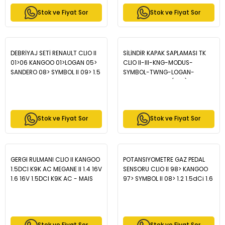
Stok ve Fiyat Sor
Stok ve Fiyat Sor
DEBRİYAJ SETİ RENAULT CLIO II
SİLİNDİR KAPAK SAPLAMASI TK
01>06 KANGOO 01>LOGAN 05>
CLIO II-III-KNG-MODUS-
SANDERO 08> SYMBOL II 09> 1.5
SYMBOL-TWNG-LOGAN-
dCi - MAIS 7701479194
SANDERO 1.2 16V (D4F) - MAIS
7701473543
Stok ve Fiyat Sor
Stok ve Fiyat Sor
GERGI RULMANI CLIO II KANGOO
POTANSIYOMETRE GAZ PEDAL
1.5DCI K9K AC MEGANE II 1.4 16V
SENSORU CLIO II 98> KANGOO
1.6 16V 1.5DCI K9K AC - MAIS
97> SYMBOL II 08> 1.2 1.5dCi 1.6
8200048486
- MAIS 8200699691