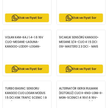
MAIS 8200942407
Stok ve Fiyat Sor
Stok ve Fiyat Sor
VOLAN K4M-K4J 1.4-1.6 16V
SICAKLIK SENSÖRÜ KANGOO-
CLIO-MEGANE-LAGUNA-
MEGANE 3/4-CLIO 4 1.5 DCI
KANGOO-LODGY-LOGAN-
09> MASTER3 2.3 DCİ - MAIS
DOKKER-DUSTER-R87 - MAIS
226405227R
7700100457
Stok ve Fiyat Sor
Stok ve Fiyat Sor
TURBO BASINC SENSORU
ALTERNATÖR GERGİ RULMANI
KANGOO CLIO LOGAN MODUS
(KÜTÜKLÜ) CLIO II-KNG-LGNI-II-
1.5 DCI K9K TRAFIC SCENIC 1.9
MGN-SCENIC1.4 16V1.6 16V-
DCI (8200225971) - MAIS
LOGAN-SANDERO 1.4x(A) - MAIS
223657266R
8200603359