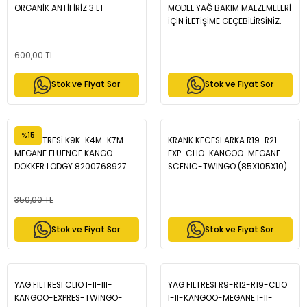
ORGANİK ANTİFİRİZ 3 LT
MODEL YAĞ BAKIM MALZEMELERİ
İÇİN İLETİŞİME GEÇEBİLİRSİNİZ.
600,00 TL
Stok ve Fiyat Sor
Stok ve Fiyat Sor
%15
YAĞ FİLTRESİ K9K-K4M-K7M
KRANK KECESI ARKA R19-R21
MEGANE FLUENCE KANGO
EXP-CLIO-KANGOO-MEGANE-
DOKKER LODGY 8200768927
SCENIC-TWINGO (85X105X10)
- MAIS 122797403R
350,00 TL
Stok ve Fiyat Sor
Stok ve Fiyat Sor
YAG FILTRESI CLIO I-II-III-
YAG FILTRESI R9-R12-R19-CLIO
KANGOO-EXPRES-TWINGO-
I-II-KANGOO-MEGANE I-II-