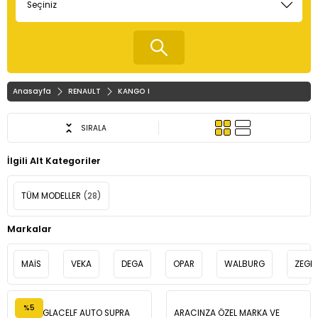
Anasayfa
RENAULT
KANGO I
SIRALA
İlgili Alt Kategoriler
TÜM MODELLER
(28)
Markalar
MAİS
VEKA
DEGA
OPAR
WALBURG
ZEGE
%5
TOTAL GLACELF AUTO SUPRA
ARACINZA ÖZEL MARKA VE