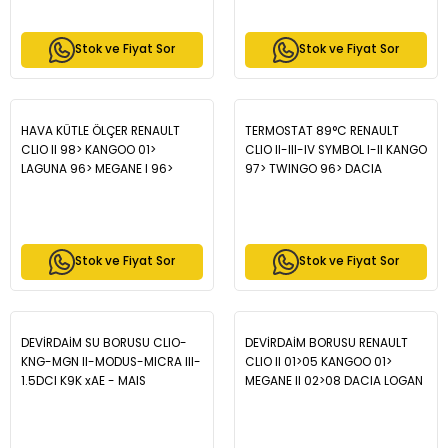
Stok ve Fiyat Sor
Stok ve Fiyat Sor
HAVA KÜTLE ÖLÇER RENAULT
TERMOSTAT 89°C RENAULT
CLIO II 98> KANGOO 01>
CLIO II-III-IV SYMBOL I-II KANGO
LAGUNA 96> MEGANE I 96>
97> TWINGO 96> DACIA
MEGANE II 02> TRAFIC II 06>
SANDERO 08> LOGAN 04> 1.2 -
MASTER II 01> MOVANO 01>
MAIS 8200660882
1.9dCi - MAIS 7700109812
Stok ve Fiyat Sor
Stok ve Fiyat Sor
DEVİRDAİM SU BORUSU CLIO-
DEVİRDAİM BORUSU RENAULT
KNG-MGN II-MODUS-MICRA III-
CLIO II 01>05 KANGOO 01>
1.5DCI K9K xAE - MAIS
MEGANE II 02>08 DACIA LOGAN
8200557908
06> SANDERO 08> 1.5dCi K9K -
MAIS 8200557831