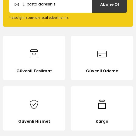
Abone Ol
Ürün açıklamasında eksik bilgiler bulunuyor.
Ürün bilgilerinde hatalar bulunuyor.
*istediğiniz zaman iptal edebilirsiniz.
Ürün fiyatı diğer sitelerden daha pahalı.
Bu ürüne benzer farklı alternatifler olmalı.
Güvenli Teslimat
Güvenli Ödeme
Gönder
Güvenli Hizmet
Kargo