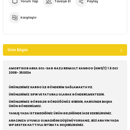
Yorum Yap
Tavsiye Et
Paylaş
Karşılaştır
Ürün Bilgisi
AMORTISOR ARKA SOL-SAG GAZLI RENAULT KANGOO (KW0/1) 1.5 DCI
2008- 350034
ÜRÜNLERİMİZ KARGO İLE GÖNDERİM SAĞLAMAKTAYIZ.
ÜRÜNLERİMİZ SIFIR VE FATURALI OLARAK GÖNDERİLMEKTEDİR.
ÜRÜNLERİMİZ GÖRSELDE GÖRDÜĞÜNÜZ GİBİDİR, HARİCİNDE BAŞKA
ÜRÜN GÖNDERİLMEZ.
YANLIŞ YADA İSTEMEDİĞİNİZ ÜRÜN GELDİĞİNDE İADE EDEBİLİRSİNİZ.
ARACINIZA UYUMLU OLMADIĞINI DÜŞÜNÜYORSANIZ, BİZİ ARAYIN YADA
WP DESTEK HATTIYLA İRTİBATA GEÇEBİLİRSİNİZ.