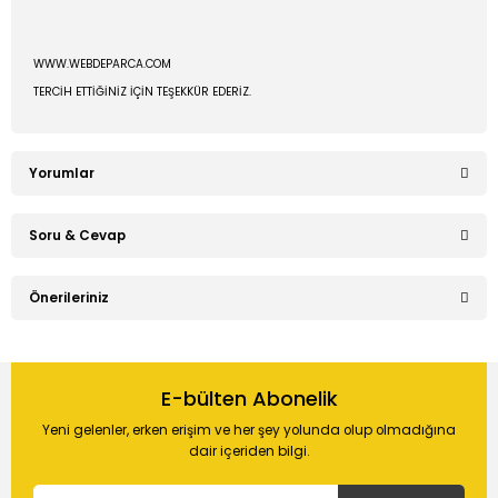
WWW.WEBDEPARCA.COM
TERCİH ETTİĞİNİZ İÇİN TEŞEKKÜR EDERİZ.
Yorumlar
Soru & Cevap
Bu ürüne ilk yorumu siz yapın!
Önerileriniz
Ürün hakkında henüz soru sorulmamış.
Yorum Yaz
Bu ürünün fiyat bilgisi, resim, ürün açıklamalarında ve diğer
konularda yetersiz gördüğünüz noktaları öneri formunu
E-bülten Abonelik
Soru Sor
kullanarak tarafımıza iletebilirsiniz.
Yeni gelenler, erken erişim ve her şey yolunda olup olmadığına
Görüş ve önerileriniz için teşekkür ederiz.
dair içeriden bilgi.
Ürün resmi kalitesiz, bozuk veya görüntülenemiyor.