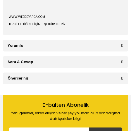
WWW.WEBDEPARCA.COM
TERCİH ETTİĞİNİZ İÇİN TEŞEKKÜR EDERİZ.
Yorumlar
Soru & Cevap
Bu ürüne ilk yorumu siz yapın!
Önerileriniz
Ürün hakkında henüz soru sorulmamış.
Yorum Yaz
Bu ürünün fiyat bilgisi, resim, ürün açıklamalarında ve diğer
konularda yetersiz gördüğünüz noktaları öneri formunu
E-bülten Abonelik
Soru Sor
kullanarak tarafımıza iletebilirsiniz.
Yeni gelenler, erken erişim ve her şey yolunda olup olmadığına
Görüş ve önerileriniz için teşekkür ederiz.
dair içeriden bilgi.
Ürün resmi kalitesiz, bozuk veya görüntülenemiyor.