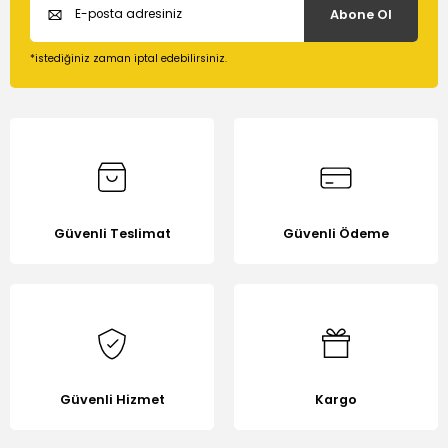
Abone Ol
Ürün açıklamasında eksik bilgiler bulunuyor.
Ürün bilgilerinde hatalar bulunuyor.
*istediğiniz zaman iptal edebilirsiniz.
Ürün fiyatı diğer sitelerden daha pahalı.
Bu ürüne benzer farklı alternatifler olmalı.
Güvenli Teslimat
Güvenli Ödeme
Gönder
Güvenli Hizmet
Kargo