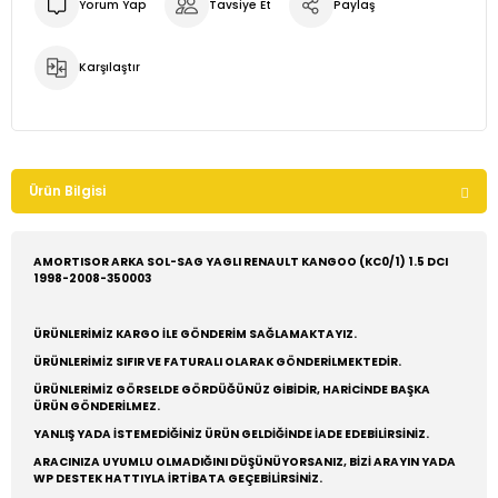
Yorum Yap
Tavsiye Et
Paylaş
Karşılaştır
Ürün Bilgisi
AMORTISOR ARKA SOL-SAG YAGLI RENAULT KANGOO (KC0/1) 1.5 DCI
1998-2008-350003
ÜRÜNLERİMİZ KARGO İLE GÖNDERİM SAĞLAMAKTAYIZ.
ÜRÜNLERİMİZ SIFIR VE FATURALI OLARAK GÖNDERİLMEKTEDİR.
ÜRÜNLERİMİZ GÖRSELDE GÖRDÜĞÜNÜZ GİBİDİR, HARİCİNDE BAŞKA
ÜRÜN GÖNDERİLMEZ.
YANLIŞ YADA İSTEMEDİĞİNİZ ÜRÜN GELDİĞİNDE İADE EDEBİLİRSİNİZ.
ARACINIZA UYUMLU OLMADIĞINI DÜŞÜNÜYORSANIZ, BİZİ ARAYIN YADA
WP DESTEK HATTIYLA İRTİBATA GEÇEBİLİRSİNİZ.