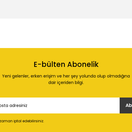
 konularda yetersiz gördüğünüz noktaları öneri formunu kullanarak tarafı
Ürün hakkında henüz soru sorulmamış.
Bu ürüne ilk yorumu siz yapın!
E-bülten Abonelik
Yorum Yaz
Soru Sor
Yeni gelenler, erken erişim ve her şey yolunda olup olmadığına
dair içeriden bilgi.
Ab
 zaman iptal edebilirsiniz.