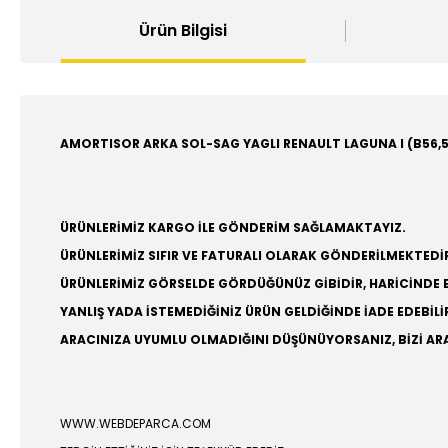
Ürün Bilgisi
AMORTISOR ARKA SOL-SAG YAGLI RENAULT LAGUNA I (B56,55
ÜRÜNLERİMİZ KARGO İLE GÖNDERİM SAĞLAMAKTAYIZ.
ÜRÜNLERİMİZ SIFIR VE FATURALI OLARAK GÖNDERİLMEKTEDİ
ÜRÜNLERİMİZ GÖRSELDE GÖRDÜĞÜNÜZ GİBİDİR, HARİCİNDE
YANLIŞ YADA İSTEMEDİĞİNİZ ÜRÜN GELDİĞİNDE İADE EDEBİLİR
ARACINIZA UYUMLU OLMADIĞINI DÜŞÜNÜYORSANIZ, BİZİ ARA
WWW.WEBDEPARCA.COM