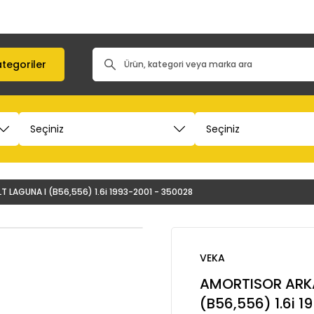
tegoriler
 LAGUNA I (B56,556) 1.6i 1993-2001 - 350028
VEKA
AMORTISOR ARKA
(B56,556) 1.6i 