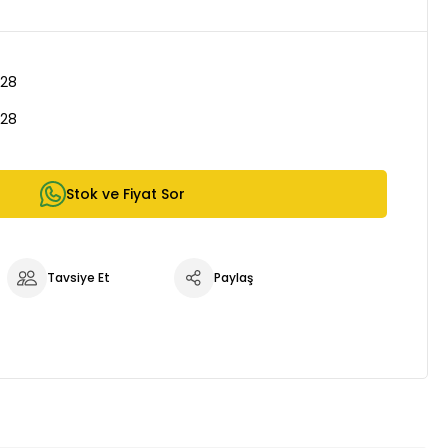
28
28
Stok ve Fiyat Sor
Tavsiye Et
Paylaş