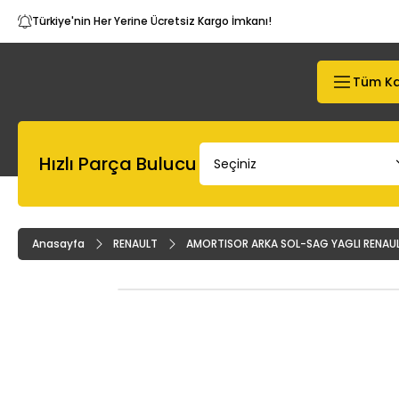
Türkiye'nin Her Yerine Ücretsiz Kargo İmkanı!
Tüm Ka
Hızlı Parça Bulucu
Anasayfa
RENAULT
AMORTISOR ARKA SOL-SAG YAGLI RENAULT