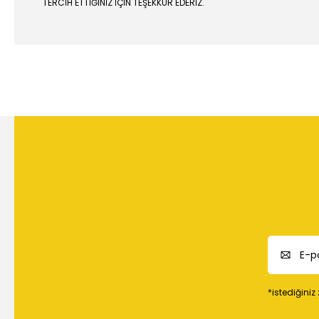
TERCİH ETTİĞİNİZ İÇİN TEŞEKKÜR EDERİZ.
Bu ürünün fiyat bilgisi, resim, ürün açıklamalarında ve diğer
Görüş ve önerileriniz için teşekkür ederiz.
Ürün resmi kalitesiz, bozuk veya görüntülenemiyor.
Ürün açıklamasında eksik bilgiler bulunuyor.
Ürün bilgilerinde hatalar bulunuyor.
Ürün fiyatı diğer sitelerden daha pahalı.
Bu ürüne benzer farklı alternatifler olmalı.
*istediğiniz