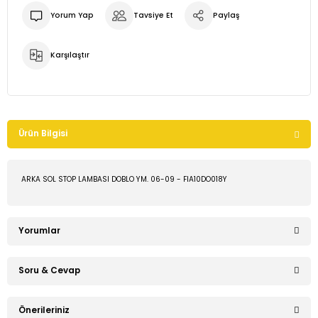
Yorum Yap
Tavsiye Et
Paylaş
Karşılaştır
Ürün Bilgisi
ARKA SOL STOP LAMBASI DOBLO YM. 06-09 - FIA10DO018Y
Yorumlar
Soru & Cevap
Bu ürüne ilk yorumu siz yapın!
Önerileriniz