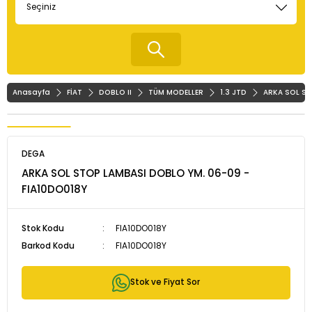
Anasayfa
FİAT
DOBLO II
TÜM MODELLER
1.3 JTD
ARKA SOL ST
DEGA
ARKA SOL STOP LAMBASI DOBLO YM. 06-09 -
FIA10DO018Y
Stok Kodu
FIA10DO018Y
Barkod Kodu
FIA10DO018Y
Stok ve Fiyat Sor