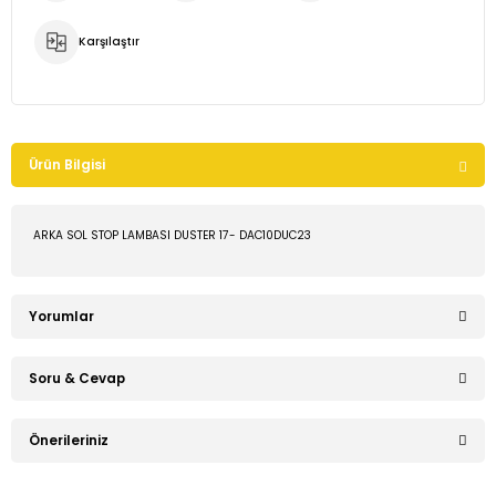
Karşılaştır
Ürün Bilgisi
ARKA SOL STOP LAMBASI DUSTER 17- DAC10DUC23
Yorumlar
Soru & Cevap
Bu ürüne ilk yorumu siz yapın!
Önerileriniz
Ürün hakkında henüz soru sorulmamış.
Yorum Yaz