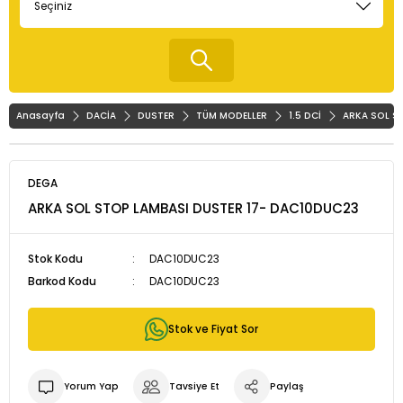
Anasayfa
DACİA
DUSTER
TÜM MODELLER
1.5 DCİ
ARKA SOL S
DEGA
ARKA SOL STOP LAMBASI DUSTER 17- DAC10DUC23
Stok Kodu
DAC10DUC23
Barkod Kodu
DAC10DUC23
Stok ve Fiyat Sor
Yorum Yap
Tavsiye Et
Paylaş