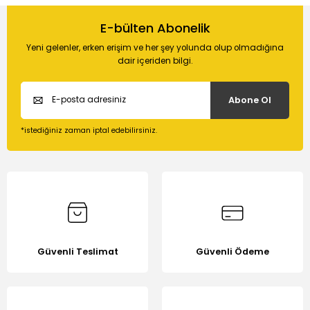
Bu ürünün fiyat bilgisi, resim, ürün açıklamalarında ve diğer
konularda yetersiz gördüğünüz noktaları öneri formunu
E-bülten Abonelik
Soru Sor
kullanarak tarafımıza iletebilirsiniz.
Yeni gelenler, erken erişim ve her şey yolunda olup olmadığına
Görüş ve önerileriniz için teşekkür ederiz.
dair içeriden bilgi.
Ürün resmi kalitesiz, bozuk veya görüntülenemiyor.
Abone Ol
Ürün açıklamasında eksik bilgiler bulunuyor.
Ürün bilgilerinde hatalar bulunuyor.
*istediğiniz zaman iptal edebilirsiniz.
Ürün fiyatı diğer sitelerden daha pahalı.
Bu ürüne benzer farklı alternatifler olmalı.
Güvenli Teslimat
Güvenli Ödeme
Gönder