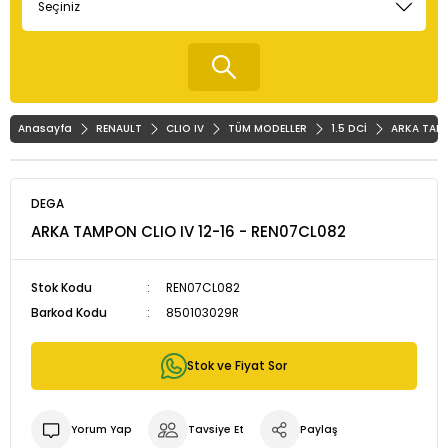
Anasayfa
RENAULT
CLIO IV
TÜM MODELLER
1.5 DCİ
ARKA TAMP
DEGA
ARKA TAMPON CLIO IV 12-16 - REN07CL082
Stok Kodu
REN07CL082
Barkod Kodu
850103029R
Stok ve Fiyat Sor
Yorum Yap
Tavsiye Et
Paylaş