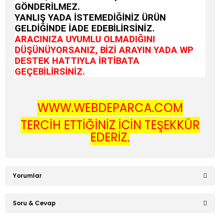
GÖNDERİLMEZ.
YANLIŞ YADA İSTEMEDİĞİNİZ ÜRÜN
GELDİĞİNDE İADE EDEBİLİRSİNİZ.
ARACINIZA UYUMLU OLMADIĞINI
DÜŞÜNÜYORSANIZ, BİZİ ARAYIN YADA WP
DESTEK HATTIYLA İRTİBATA
GEÇEBİLİRSİNİZ.
WWW.WEBDEPARCA.COM
TERCİH ETTİĞİNİZ İÇİN TEŞEKKÜR
EDERİZ.
Yorumlar
Soru & Cevap