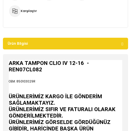
Karşılaştır
Ürün Bilgisi
ARKA TAMPON CLIO IV 12-16 -
REN07CL082
OEM: 850103029R
ÜRÜNLERİMİZ KARGO İLE GÖNDERİM
SAĞLAMAKTAYIZ.
ÜRÜNLERİMİZ SIFIR VE FATURALI OLARAK
GÖNDERİLMEKTEDİR.
ÜRÜNLERİMİZ GÖRSELDE GÖRDÜĞÜNÜZ
GİBİDİR, HARİCİNDE BAŞKA ÜRÜN