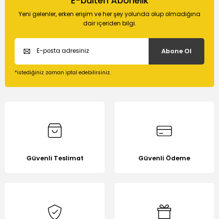
E-bülten Abonelik
Soru Sor
kullanarak tarafımıza iletebilirsiniz.
Yeni gelenler, erken erişim ve her şey yolunda olup olmadığına
Görüş ve önerileriniz için teşekkür ederiz.
dair içeriden bilgi.
Ürün resmi kalitesiz, bozuk veya görüntülenemiyor.
Abone Ol
Ürün açıklamasında eksik bilgiler bulunuyor.
Ürün bilgilerinde hatalar bulunuyor.
*istediğiniz zaman iptal edebilirsiniz.
Ürün fiyatı diğer sitelerden daha pahalı.
Bu ürüne benzer farklı alternatifler olmalı.
Güvenli Teslimat
Güvenli Ödeme
Gönder