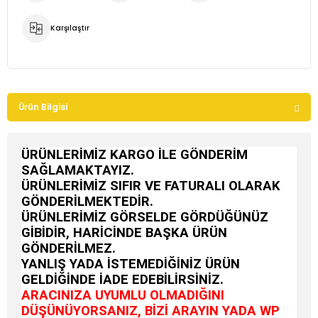
Karşılaştır
Ürün Bilgisi
ÜRÜNLERİMİZ KARGO İLE GÖNDERİM
SAĞLAMAKTAYIZ.
ÜRÜNLERİMİZ SIFIR VE FATURALI OLARAK
GÖNDERİLMEKTEDİR.
ÜRÜNLERİMİZ GÖRSELDE GÖRDÜĞÜNÜZ
GİBİDİR, HARİCİNDE BAŞKA ÜRÜN
GÖNDERİLMEZ.
YANLIŞ YADA İSTEMEDİĞİNİZ ÜRÜN
GELDİĞİNDE İADE EDEBİLİRSİNİZ.
ARACINIZA UYUMLU OLMADIĞINI
DÜŞÜNÜYORSANIZ, BİZİ ARAYIN YADA WP