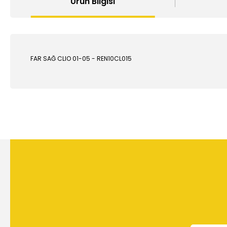
Ürün Bilgisi
FAR SAĞ CLIO 01-05 - REN10CL015
Bu ürünün fiyat bilgisi, resim, ürün açıklamalarında ve diğer
Görüş ve önerileriniz için teşekkür ederiz.
Ürün resmi kalitesiz, bozuk veya görüntülenemiyor.
Ürün açıklamasında eksik bilgiler bulunuyor.
Ürün bilgilerinde hatalar bulunuyor.
Ürün fiyatı diğer sitelerden daha pahalı.
Bu ürüne benzer farklı alternatifler olmalı.