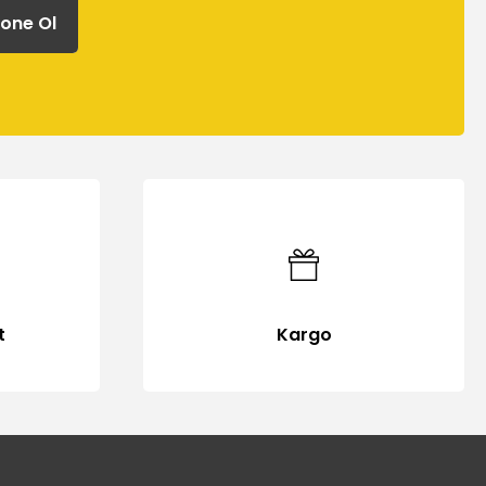
one Ol
t
Kargo