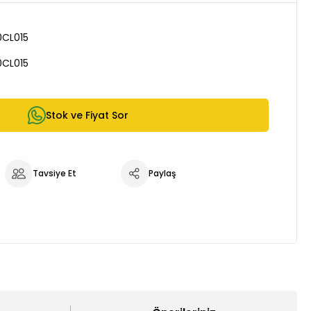
0CL015
0CL015
Stok ve Fiyat Sor
Tavsiye Et
Paylaş