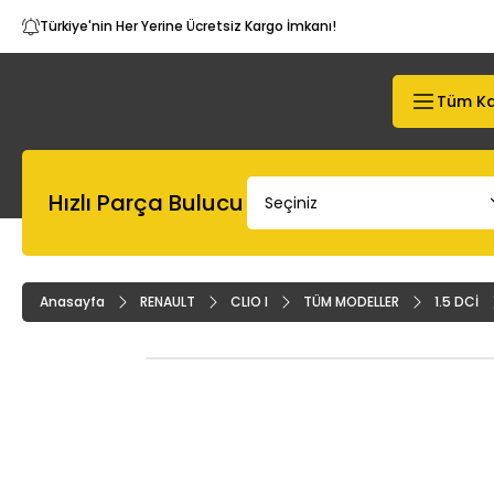
Türkiye'nin Her Yerine Ücretsiz Kargo İmkanı!
Tüm Ka
Hızlı Parça Bulucu
Anasayfa
RENAULT
CLIO I
TÜM MODELLER
1.5 DCİ