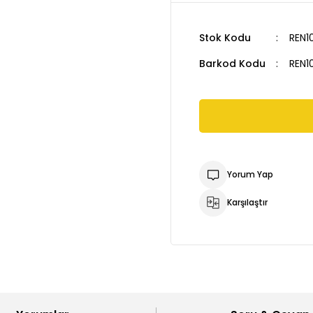
Stok Kodu
REN1
Barkod Kodu
REN1
Yorum Yap
Karşılaştır