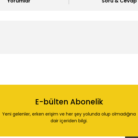
Yorumlar
Soru & Cevap
 konularda yetersiz gördüğünüz noktaları öneri formunu kullanarak tarafı
Ürün hakkında henüz soru sorulmamış.
Bu ürüne ilk yorumu siz yapın!
E-bülten Abonelik
Yorum Yaz
Soru Sor
Yeni gelenler, erken erişim ve her şey yolunda olup olmadığına
dair içeriden bilgi.