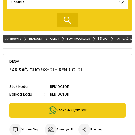
Anasayfa
RENAULT
CLIO I
TÜM MODELLER
1.5 DCİ
FAR SAĞ CLI
DEGA
FAR SAĞ CLIO 98-01 - REN10CL011
Stok Kodu
REN10CL011
Barkod Kodu
REN10CL011
Stok ve Fiyat Sor
Yorum Yap
Tavsiye Et
Paylaş