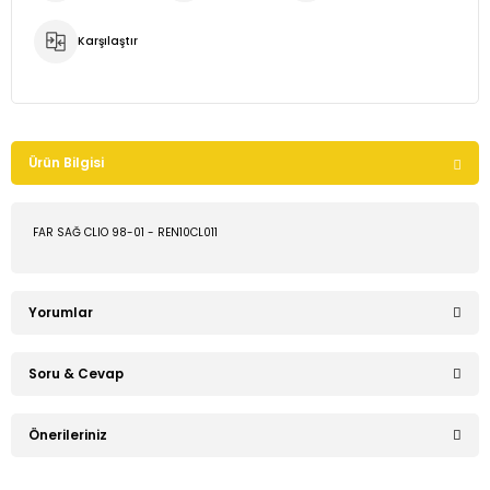
Karşılaştır
Ürün Bilgisi
FAR SAĞ CLIO 98-01 - REN10CL011
Yorumlar
Soru & Cevap
Bu ürüne ilk yorumu siz yapın!
Önerileriniz
Ürün hakkında henüz soru sorulmamış.
Yorum Yaz