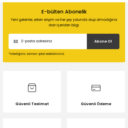
Bu ürünün fiyat bilgisi, resim, ürün açıklamalarında ve diğer
konularda yetersiz gördüğünüz noktaları öneri formunu
E-bülten Abonelik
Soru Sor
kullanarak tarafımıza iletebilirsiniz.
Yeni gelenler, erken erişim ve her şey yolunda olup olmadığına
Görüş ve önerileriniz için teşekkür ederiz.
dair içeriden bilgi.
Ürün resmi kalitesiz, bozuk veya görüntülenemiyor.
Abone Ol
Ürün açıklamasında eksik bilgiler bulunuyor.
Ürün bilgilerinde hatalar bulunuyor.
*istediğiniz zaman iptal edebilirsiniz.
Ürün fiyatı diğer sitelerden daha pahalı.
Bu ürüne benzer farklı alternatifler olmalı.
Güvenli Teslimat
Güvenli Ödeme
Gönder