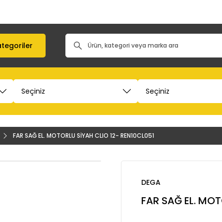
tegoriler
FAR SAĞ EL. MOTORLU SİYAH CLIO 12- REN10CL051
DEGA
FAR SAĞ EL. MOT