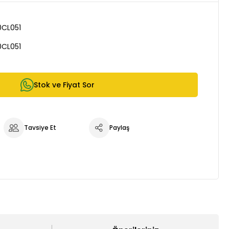
0CL051
0CL051
Stok ve Fiyat Sor
Tavsiye Et
Paylaş