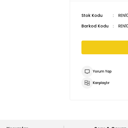
Stok Kodu
REN1
Barkod Kodu
REN1
Yorum Yap
Karşılaştır