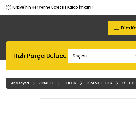
Türkiye'nin Her Yerine Ücretsiz Kargo İmkanı!
Tüm Ka
Hızlı Parça Bulucu
Anasayfa
RENAULT
CLIO IV
TÜM MODELLER
1.5 DCİ