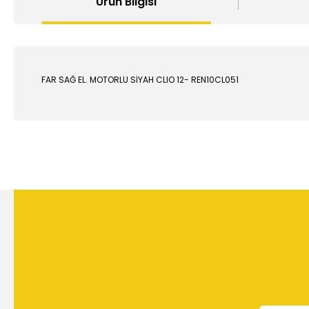
Ürün Bilgisi
FAR SAĞ EL. MOTORLU SİYAH CLIO 12- REN10CL051
Bu ürünün fiyat bilgisi, resim, ürün açıklamalarında ve diğer
Görüş ve önerileriniz için teşekkür ederiz.
Ürün resmi kalitesiz, bozuk veya görüntülenemiyor.
Ürün açıklamasında eksik bilgiler bulunuyor.
Ürün bilgilerinde hatalar bulunuyor.
Ürün fiyatı diğer sitelerden daha pahalı.
Bu ürüne benzer farklı alternatifler olmalı.