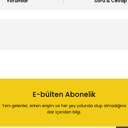
Yorumlar
Soru & Cevap
 konularda yetersiz gördüğünüz noktaları öneri formunu kullanarak tarafı
Ürün hakkında henüz soru sorulmamış.
Bu ürüne ilk yorumu siz yapın!
E-bülten Abonelik
Yorum Yaz
Soru Sor
Yeni gelenler, erken erişim ve her şey yolunda olup olmadığına
dair içeriden bilgi.