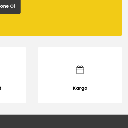
one Ol
t
Kargo