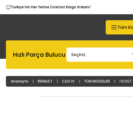
Türkiye'nin Her Yerine Ücretsiz Kargo İmkanı!
Tüm Ka
Hızlı Parça Bulucu
Anasayfa
RENAULT
CLIO IV
TÜM MODELLER
1.5 DCİ