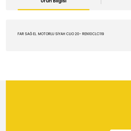
Ürün Bilgisi
FAR SAĞ EL. MOTORLU SİYAH CLIO 20- REN10CLC119
Bu ürünün fiyat bilgisi, resim, ürün açıklamalarında ve diğer
Görüş ve önerileriniz için teşekkür ederiz.
Ürün resmi kalitesiz, bozuk veya görüntülenemiyor.
Ürün açıklamasında eksik bilgiler bulunuyor.
Ürün bilgilerinde hatalar bulunuyor.
Ürün fiyatı diğer sitelerden daha pahalı.
Bu ürüne benzer farklı alternatifler olmalı.