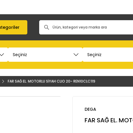
tegoriler
FAR SAĞ EL. MOTORLU SİYAH CLIO 20- REN10CLC119
DEGA
FAR SAĞ EL. MOT