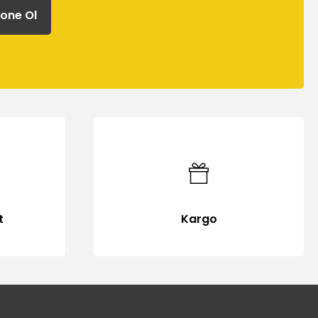
one Ol
t
Kargo