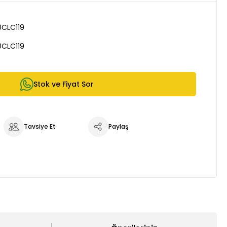
0CLC119
0CLC119
Stok ve Fiyat Sor
Tavsiye Et
Paylaş