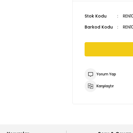
Stok Kodu
REN1
Barkod Kodu
REN1
Yorum Yap
Karşılaştır