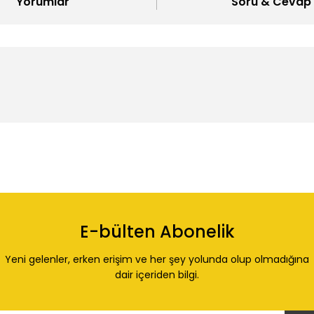
Yorumlar
Soru & Cevap
 konularda yetersiz gördüğünüz noktaları öneri formunu kullanarak tarafı
Ürün hakkında henüz soru sorulmamış.
Bu ürüne ilk yorumu siz yapın!
E-bülten Abonelik
Yorum Yaz
Soru Sor
Yeni gelenler, erken erişim ve her şey yolunda olup olmadığına
dair içeriden bilgi.