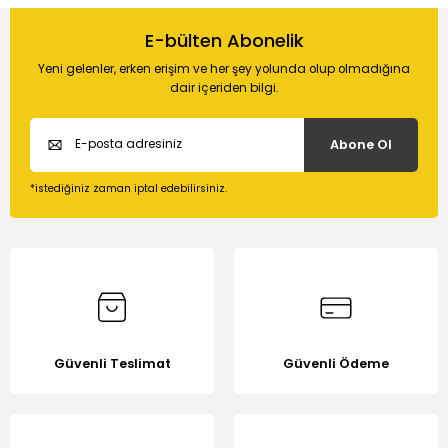
Bu ürünün fiyat bilgisi, resim, ürün açıklamalarında ve diğer
konularda yetersiz gördüğünüz noktaları öneri formunu
E-bülten Abonelik
Soru Sor
kullanarak tarafımıza iletebilirsiniz.
Yeni gelenler, erken erişim ve her şey yolunda olup olmadığına
Görüş ve önerileriniz için teşekkür ederiz.
dair içeriden bilgi.
Ürün resmi kalitesiz, bozuk veya görüntülenemiyor.
Abone Ol
Ürün açıklamasında eksik bilgiler bulunuyor.
Ürün bilgilerinde hatalar bulunuyor.
*istediğiniz zaman iptal edebilirsiniz.
Ürün fiyatı diğer sitelerden daha pahalı.
Bu ürüne benzer farklı alternatifler olmalı.
Güvenli Teslimat
Güvenli Ödeme
Gönder