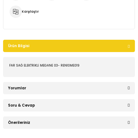
Karşılaştır
Ürün Bilgisi
FAR SAĞ ELEKTRİKLİ MEGANE 03- REN10ME019
Yorumlar
Soru & Cevap
Bu ürüne ilk yorumu siz yapın!
Önerileriniz
Ürün hakkında henüz soru sorulmamış.
Yorum Yaz