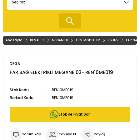
Anasayfa
RENAULT
MEGANE II
TÜM MODELLER
1.6 16V
FAR SAĞ
DEGA
FAR SAĞ ELEKTRİKLİ MEGANE 03- REN10ME019
Stok Kodu
REN10ME019
Barkod Kodu
REN10ME019
Stok ve Fiyat Sor
Yorum Yap
Tavsiye Et
Paylaş