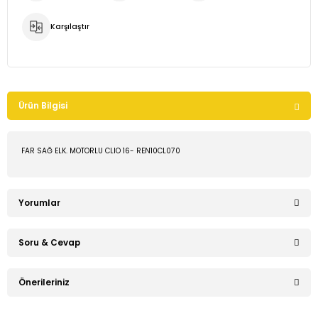
Karşılaştır
Ürün Bilgisi
FAR SAĞ ELK. MOTORLU CLIO 16- REN10CL070
Yorumlar
Soru & Cevap
Bu ürüne ilk yorumu siz yapın!
Önerileriniz
Ürün hakkında henüz soru sorulmamış.
Yorum Yaz