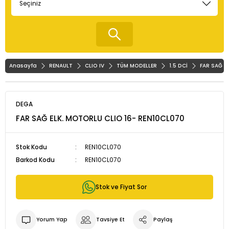
Anasayfa
RENAULT
CLIO IV
TÜM MODELLER
1.5 DCİ
FAR SAĞ E
DEGA
FAR SAĞ ELK. MOTORLU CLIO 16- REN10CL070
Stok Kodu
REN10CL070
Barkod Kodu
REN10CL070
Stok ve Fiyat Sor
Yorum Yap
Tavsiye Et
Paylaş