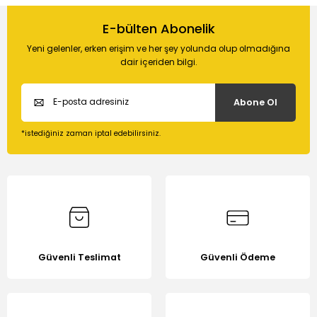
Bu ürünün fiyat bilgisi, resim, ürün açıklamalarında ve diğer
konularda yetersiz gördüğünüz noktaları öneri formunu
E-bülten Abonelik
Soru Sor
kullanarak tarafımıza iletebilirsiniz.
Yeni gelenler, erken erişim ve her şey yolunda olup olmadığına
Görüş ve önerileriniz için teşekkür ederiz.
dair içeriden bilgi.
Ürün resmi kalitesiz, bozuk veya görüntülenemiyor.
Abone Ol
Ürün açıklamasında eksik bilgiler bulunuyor.
Ürün bilgilerinde hatalar bulunuyor.
*istediğiniz zaman iptal edebilirsiniz.
Ürün fiyatı diğer sitelerden daha pahalı.
Bu ürüne benzer farklı alternatifler olmalı.
Güvenli Teslimat
Güvenli Ödeme
Gönder