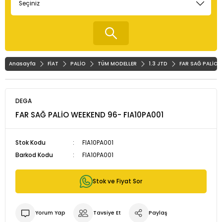
Anasayfa
FİAT
PALİO
TÜM MODELLER
1.3 JTD
FAR SAĞ PALİO 
DEGA
FAR SAĞ PALİO WEEKEND 96- FIA10PA001
Stok Kodu
FIA10PA001
Barkod Kodu
FIA10PA001
Stok ve Fiyat Sor
Yorum Yap
Tavsiye Et
Paylaş