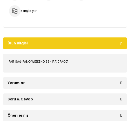
Karşılaştır
Ürün Bilgisi
FAR SAĞ PALİO WEEKEND 96- FIA10PA001
Yorumlar
Soru & Cevap
Bu ürüne ilk yorumu siz yapın!
Önerileriniz
Ürün hakkında henüz soru sorulmamış.
Yorum Yaz