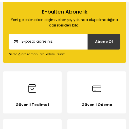
Bu ürünün fiyat bilgisi, resim, ürün açıklamalarında ve diğer
konularda yetersiz gördüğünüz noktaları öneri formunu
E-bülten Abonelik
Soru Sor
kullanarak tarafımıza iletebilirsiniz.
Yeni gelenler, erken erişim ve her şey yolunda olup olmadığına
Görüş ve önerileriniz için teşekkür ederiz.
dair içeriden bilgi.
Ürün resmi kalitesiz, bozuk veya görüntülenemiyor.
Abone Ol
Ürün açıklamasında eksik bilgiler bulunuyor.
Ürün bilgilerinde hatalar bulunuyor.
*istediğiniz zaman iptal edebilirsiniz.
Ürün fiyatı diğer sitelerden daha pahalı.
Bu ürüne benzer farklı alternatifler olmalı.
Güvenli Teslimat
Güvenli Ödeme
Gönder