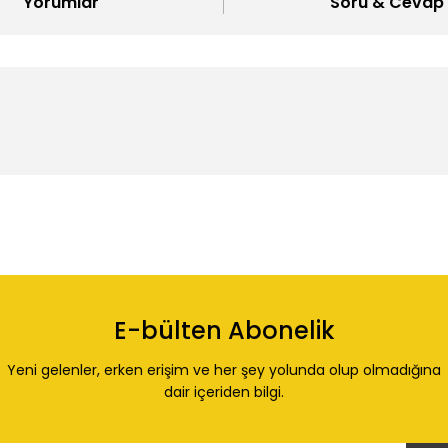
Yorumlar
Soru & Cevap
 konularda yetersiz gördüğünüz noktaları öneri formunu kullanarak tarafı
Ürün hakkında henüz soru sorulmamış.
Bu ürüne ilk yorumu siz yapın!
E-bülten Abonelik
Yorum Yaz
Soru Sor
Yeni gelenler, erken erişim ve her şey yolunda olup olmadığına
dair içeriden bilgi.