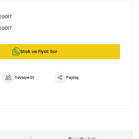
0EG017
0EG017
Stok ve Fiyat Sor
Tavsiye Et
Paylaş