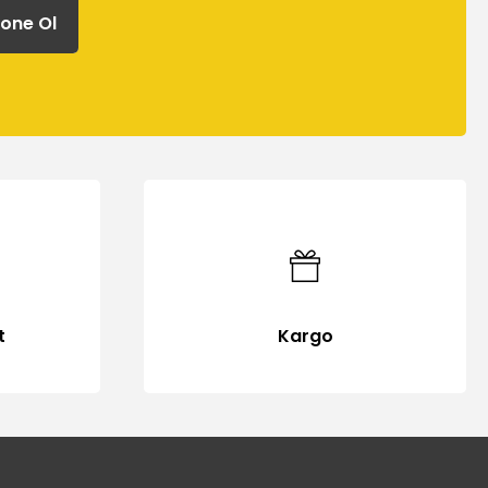
one Ol
t
Kargo