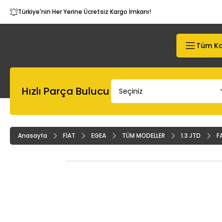
Türkiye'nin Her Yerine Ücretsiz Kargo İmkanı!
Tüm Ka
Hızlı Parça Bulucu
Anasayfa
FİAT
EGEA
TÜM MODELLER
1.3 JTD
F