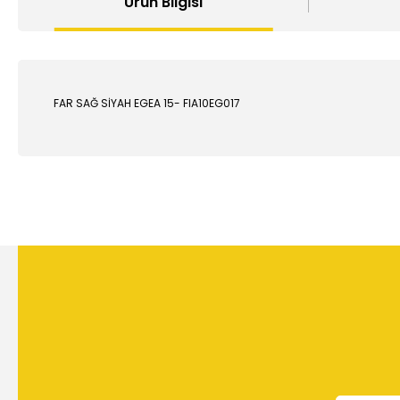
Ürün Bilgisi
FAR SAĞ SİYAH EGEA 15- FIA10EG017
Bu ürünün fiyat bilgisi, resim, ürün açıklamalarında ve diğer
Görüş ve önerileriniz için teşekkür ederiz.
Ürün resmi kalitesiz, bozuk veya görüntülenemiyor.
Ürün açıklamasında eksik bilgiler bulunuyor.
Ürün bilgilerinde hatalar bulunuyor.
Ürün fiyatı diğer sitelerden daha pahalı.
Bu ürüne benzer farklı alternatifler olmalı.