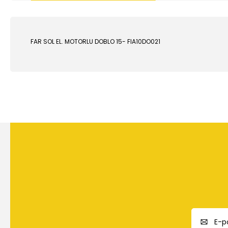
FAR SOL EL. MOTORLU DOBLO 15- FIA10DO021
Bu ürünün fiyat bilgisi, resim, ürün açıklamalarında ve diğer
Görüş ve önerileriniz için teşekkür ederiz.
Ürün resmi kalitesiz, bozuk veya görüntülenemiyor.
Ürün açıklamasında eksik bilgiler bulunuyor.
Ürün bilgilerinde hatalar bulunuyor.
Ürün fiyatı diğer sitelerden daha pahalı.
Bu ürüne benzer farklı alternatifler olmalı.