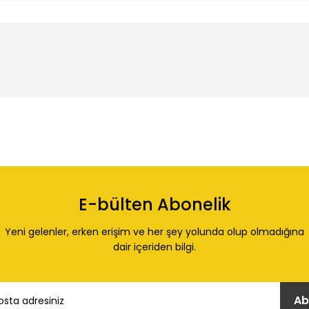
 konularda yetersiz gördüğünüz noktaları öneri formunu kullanarak tarafı
Ürün hakkında henüz soru sorulmamış.
Bu ürüne ilk yorumu siz yapın!
E-bülten Abonelik
Yorum Yaz
Soru Sor
Yeni gelenler, erken erişim ve her şey yolunda olup olmadığına
dair içeriden bilgi.
Ab