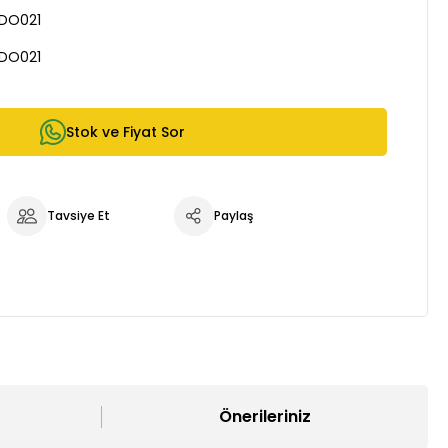
0DO021
0DO021
Stok ve Fiyat Sor
Tavsiye Et
Paylaş
Önerileriniz