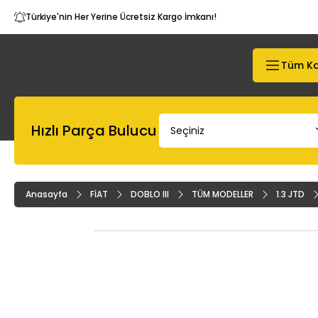
Türkiye'nin Her Yerine Ücretsiz Kargo İmkanı!
Tüm Ka
Hızlı Parça Bulucu
Anasayfa
FİAT
DOBLO III
TÜM MODELLER
1.3 JTD