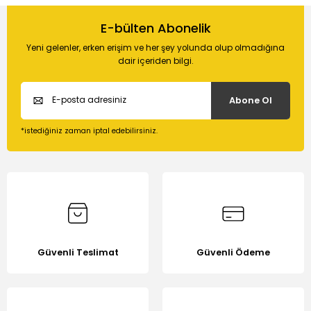
Bu ürünün fiyat bilgisi, resim, ürün açıklamalarında ve diğer
konularda yetersiz gördüğünüz noktaları öneri formunu
E-bülten Abonelik
Soru Sor
kullanarak tarafımıza iletebilirsiniz.
Yeni gelenler, erken erişim ve her şey yolunda olup olmadığına
Görüş ve önerileriniz için teşekkür ederiz.
dair içeriden bilgi.
Ürün resmi kalitesiz, bozuk veya görüntülenemiyor.
Abone Ol
Ürün açıklamasında eksik bilgiler bulunuyor.
Ürün bilgilerinde hatalar bulunuyor.
*istediğiniz zaman iptal edebilirsiniz.
Ürün fiyatı diğer sitelerden daha pahalı.
Bu ürüne benzer farklı alternatifler olmalı.
Güvenli Teslimat
Güvenli Ödeme
Gönder