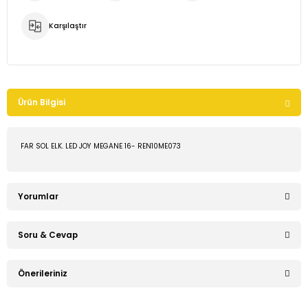
Karşılaştır
Ürün Bilgisi
FAR SOL ELK. LED JOY MEGANE 16- REN10ME073
Yorumlar
Soru & Cevap
Bu ürüne ilk yorumu siz yapın!
Önerileriniz
Ürün hakkında henüz soru sorulmamış.
Yorum Yaz