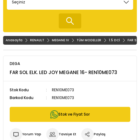
Anasayfa
RENAULT
MEGANE IV
TÜM MODELLER
1.5 DCİ
FAR SO
DEGA
FAR SOL ELK. LED JOY MEGANE 16- REN10ME073
Stok Kodu
REN10ME073
Barkod Kodu
REN10ME073
Stok ve Fiyat Sor
Yorum Yap
Tavsiye Et
Paylaş