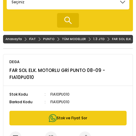
Anasayfa
FİAT
PUNTO
TÜM MODELLER
1.3 JTD
FAR SOL ELK. 
DEGA
FAR SOL ELK. MOTORLU GRİ PUNTO 08-09 -
FIA10PU010
Stok Kodu
FIA10PU010
Barkod Kodu
FIA10PU010
Stok ve Fiyat Sor