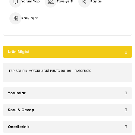
Yorum Yap
Tavsiye Et
Paylaş
Karşılaştır
Ürün Bilgisi
FAR SOL ELK. MOTORLU GRİ PUNTO 08-09 - FIA10PU010
Yorumlar
Soru & Cevap
Bu ürüne ilk yorumu siz yapın!
Önerileriniz