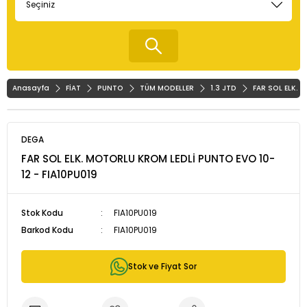
Anasayfa
FİAT
PUNTO
TÜM MODELLER
1.3 JTD
FAR SOL ELK. 
DEGA
FAR SOL ELK. MOTORLU KROM LEDLİ PUNTO EVO 10-
12 - FIA10PU019
Stok Kodu
FIA10PU019
Barkod Kodu
FIA10PU019
Stok ve Fiyat Sor