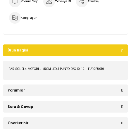
Yorum Yap
Tavsiye Et
Paylaş
Karşılaştır
Ürün Bilgisi
FAR SOL ELK. MOTORLU KROM LEDLİ PUNTO EVO 10-12 - FIA10PU019
Yorumlar
Soru & Cevap
Bu ürüne ilk yorumu siz yapın!
Önerileriniz