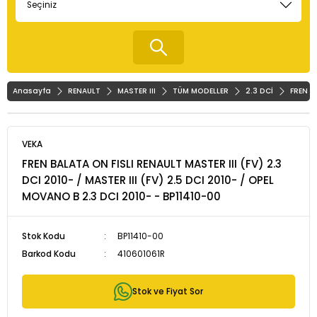
Anasayfa
RENAULT
MASTER III
TÜM MODELLER
2.3 DCİ
FREN B
VEKA
FREN BALATA ON FISLI RENAULT MASTER III (FV) 2.3
DCI 2010- / MASTER III (FV) 2.5 DCI 2010- / OPEL
MOVANO B 2.3 DCI 2010- - BP11410-00
Stok Kodu
BP11410-00
Barkod Kodu
410601061R
Stok ve Fiyat Sor