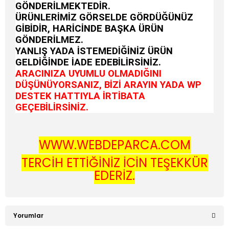
GÖNDERİLMEKTEDİR.
ÜRÜNLERİMİZ GÖRSELDE GÖRDÜĞÜNÜZ
GİBİDİR, HARİCİNDE BAŞKA ÜRÜN
GÖNDERİLMEZ.
YANLIŞ YADA İSTEMEDİĞİNİZ ÜRÜN
GELDİĞİNDE İADE EDEBİLİRSİNİZ.
ARACINIZA UYUMLU OLMADIĞINI
DÜŞÜNÜYORSANIZ, BİZİ ARAYIN YADA WP
DESTEK HATTIYLA İRTİBATA
GEÇEBİLİRSİNİZ.
WWW.WEBDEPARCA.COM
TERCİH ETTİĞİNİZ İÇİN TEŞEKKÜR
EDERİZ.
Yorumlar