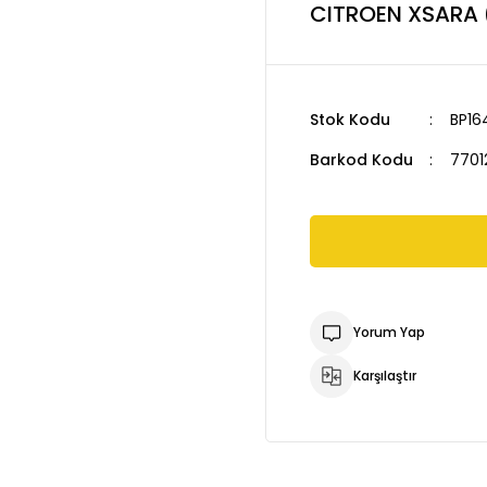
CITROEN XSARA (
Stok Kodu
BP16
Barkod Kodu
7701
Yorum Yap
Karşılaştır