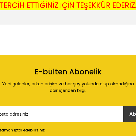
TERCİH ETTİĞİNİZ İÇİN TEŞEKKÜR EDERİZ
 konularda yetersiz gördüğünüz noktaları öneri formunu kullanarak tarafı
Ürün hakkında henüz soru sorulmamış.
Bu ürüne ilk yorumu siz yapın!
E-bülten Abonelik
Yorum Yaz
Soru Sor
Yeni gelenler, erken erişim ve her şey yolunda olup olmadığına
dair içeriden bilgi.
Ab
 zaman iptal edebilirsiniz.