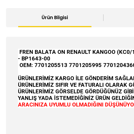
Ürün Bilgisi
FREN BALATA ON RENAULT KANGOO (KC0/1) 
- BP1643-00
OEM:
7701205513 7701205995 770120436
ÜRÜNLERİMİZ KARGO İLE GÖNDERİM SAĞLA
ÜRÜNLERİMİZ SIFIR VE FATURALI OLARAK 
ÜRÜNLERİMİZ GÖRSELDE GÖRDÜĞÜNÜZ GİBİ
YANLIŞ YADA İSTEMEDİĞİNİZ ÜRÜN GELDİĞİN
ARACINIZA UYUMLU OLMADIĞINI DÜŞÜNÜYOR