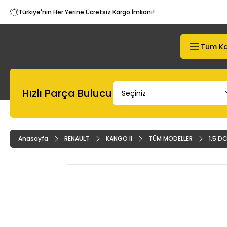
Türkiye'nin Her Yerine Ücretsiz Kargo İmkanı!
Tüm Ka
Hızlı Parça Bulucu
Anasayfa
RENAULT
KANGO II
TÜM MODELLER
1.5 DC