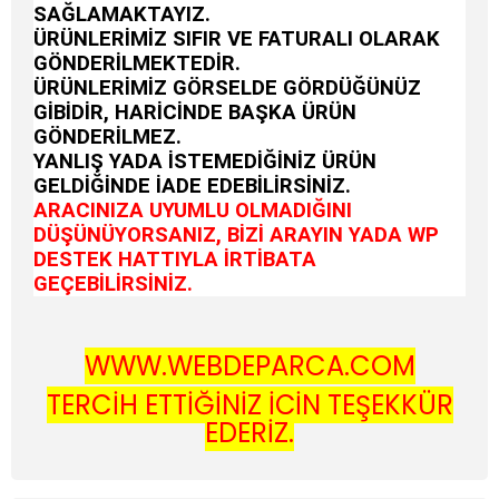
SAĞLAMAKTAYIZ.
ÜRÜNLERİMİZ SIFIR VE FATURALI OLARAK
GÖNDERİLMEKTEDİR.
ÜRÜNLERİMİZ GÖRSELDE GÖRDÜĞÜNÜZ
GİBİDİR, HARİCİNDE BAŞKA ÜRÜN
GÖNDERİLMEZ.
YANLIŞ YADA İSTEMEDİĞİNİZ ÜRÜN
GELDİĞİNDE İADE EDEBİLİRSİNİZ.
ARACINIZA UYUMLU OLMADIĞINI
DÜŞÜNÜYORSANIZ, BİZİ ARAYIN YADA WP
DESTEK HATTIYLA İRTİBATA
GEÇEBİLİRSİNİZ.
WWW.WEBDEPARCA.COM
TERCİH ETTİĞİNİZ İÇİN TEŞEKKÜR
EDERİZ.