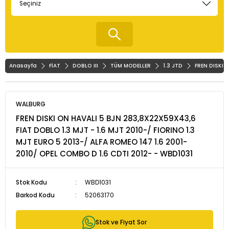
Anasayfa
FİAT
DOBLO III
TÜM MODELLER
1.3 JTD
FREN DISKI 
WALBURG
FREN DISKI ON HAVALI 5 BJN 283,8X22X59X43,6
FIAT DOBLO 1.3 MJT - 1.6 MJT 2010-/ FIORINO 1.3
MJT EURO 5 2013-/ ALFA ROMEO 147 1.6 2001-
2010/ OPEL COMBO D 1.6 CDTI 2012- - WBD1031
Stok Kodu
WBD1031
Barkod Kodu
52063170
Stok ve Fiyat Sor