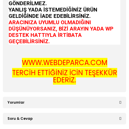
GÖNDERİLMEZ.
YANLIŞ YADA İSTEMEDİĞİNİZ ÜRÜN
GELDİĞİNDE İADE EDEBİLİRSİNİZ.
ARACINIZA UYUMLU OLMADIĞINI
DÜŞÜNÜYORSANIZ, BİZİ ARAYIN YADA WP
DESTEK HATTIYLA İRTİBATA
GEÇEBİLİRSİNİZ.
WWW.WEBDEPARCA.COM
TERCİH ETTİĞİNİZ İÇİN TEŞEKKÜR
EDERİZ.
Yorumlar
Soru & Cevap