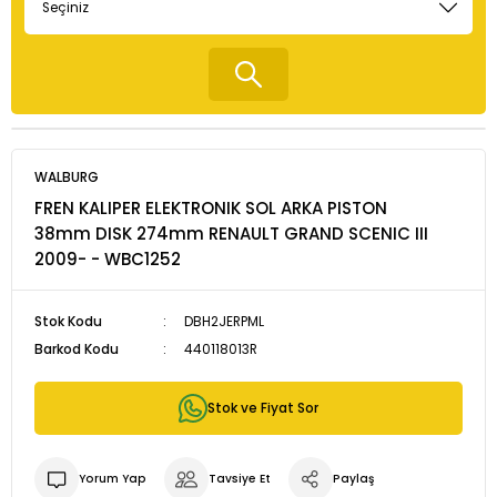
WALBURG
FREN KALIPER ELEKTRONIK SOL ARKA PISTON
38mm DISK 274mm RENAULT GRAND SCENIC III
2009- - WBC1252
Stok Kodu
DBH2JERPML
Barkod Kodu
440118013R
Stok ve Fiyat Sor
Yorum Yap
Tavsiye Et
Paylaş