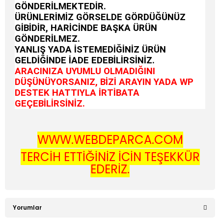
GÖNDERİLMEKTEDİR.
ÜRÜNLERİMİZ GÖRSELDE GÖRDÜĞÜNÜZ
GİBİDİR, HARİCİNDE BAŞKA ÜRÜN
GÖNDERİLMEZ.
YANLIŞ YADA İSTEMEDİĞİNİZ ÜRÜN
GELDİĞİNDE İADE EDEBİLİRSİNİZ.
ARACINIZA UYUMLU OLMADIĞINI
DÜŞÜNÜYORSANIZ, BİZİ ARAYIN YADA WP
DESTEK HATTIYLA İRTİBATA
GEÇEBİLİRSİNİZ.
WWW.WEBDEPARCA.COM
TERCİH ETTİĞİNİZ İÇİN TEŞEKKÜR
EDERİZ.
Yorumlar