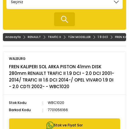
Anasayfa
RENAULT
TRAFİC II
TÜM MODELLER
1.9 DCİ
FREN KAL
WALBURG
FREN KALIPERI SOL ARKA PISTON 41mm DISK
280mm RENAULT TRAFIC II 1.9 DCI - 2.0 DCI 2001-
2014/ TRAFIC III 1.6 DCI 2014-/ OPEL VIVARO 1.9 DI
- 2.0 CDTI 2002- - WBC1020
Stok Kodu
WBC1020
Barkod Kodu
7701056166
Stok ve Fiyat Sor