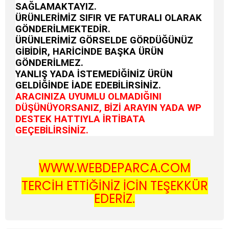
SAĞLAMAKTAYIZ.
ÜRÜNLERİMİZ SIFIR VE FATURALI OLARAK
GÖNDERİLMEKTEDİR.
ÜRÜNLERİMİZ GÖRSELDE GÖRDÜĞÜNÜZ
GİBİDİR, HARİCİNDE BAŞKA ÜRÜN
GÖNDERİLMEZ.
YANLIŞ YADA İSTEMEDİĞİNİZ ÜRÜN
GELDİĞİNDE İADE EDEBİLİRSİNİZ.
ARACINIZA UYUMLU OLMADIĞINI
DÜŞÜNÜYORSANIZ, BİZİ ARAYIN YADA WP
DESTEK HATTIYLA İRTİBATA
GEÇEBİLİRSİNİZ.
WWW.WEBDEPARCA.COM
TERCİH ETTİĞİNİZ İÇİN TEŞEKKÜR
EDERİZ.