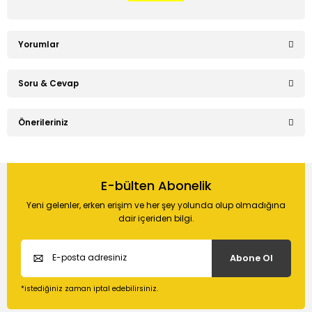
Yorumlar
Soru & Cevap
Bu ürüne ilk yorumu siz yapın!
Önerileriniz
Ürün hakkında henüz soru sorulmamış.
Yorum Yaz
Bu ürünün fiyat bilgisi, resim, ürün açıklamalarında ve diğer
konularda yetersiz gördüğünüz noktaları öneri formunu
E-bülten Abonelik
Soru Sor
kullanarak tarafımıza iletebilirsiniz.
Yeni gelenler, erken erişim ve her şey yolunda olup olmadığına
Görüş ve önerileriniz için teşekkür ederiz.
dair içeriden bilgi.
Ürün resmi kalitesiz, bozuk veya görüntülenemiyor.
Abone Ol
Ürün açıklamasında eksik bilgiler bulunuyor.
Ürün bilgilerinde hatalar bulunuyor.
*istediğiniz zaman iptal edebilirsiniz.
Ürün fiyatı diğer sitelerden daha pahalı.