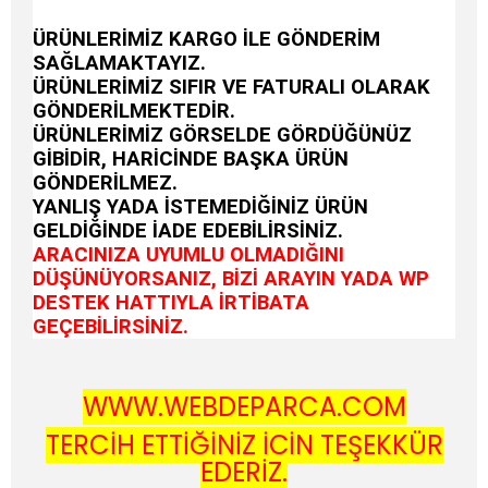
ÜRÜNLERİMİZ KARGO İLE GÖNDERİM
SAĞLAMAKTAYIZ.
ÜRÜNLERİMİZ SIFIR VE FATURALI OLARAK
GÖNDERİLMEKTEDİR.
ÜRÜNLERİMİZ GÖRSELDE GÖRDÜĞÜNÜZ
GİBİDİR, HARİCİNDE BAŞKA ÜRÜN
GÖNDERİLMEZ.
YANLIŞ YADA İSTEMEDİĞİNİZ ÜRÜN
GELDİĞİNDE İADE EDEBİLİRSİNİZ.
ARACINIZA UYUMLU OLMADIĞINI
DÜŞÜNÜYORSANIZ, BİZİ ARAYIN YADA WP
DESTEK HATTIYLA İRTİBATA
GEÇEBİLİRSİNİZ.
WWW.WEBDEPARCA.COM
TERCİH ETTİĞİNİZ İÇİN TEŞEKKÜR
EDERİZ.