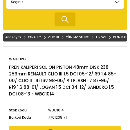
Anasayfa
RENAULT
CLIO III
TÜM MODELLER
1.5 DCİ
FREN KALIP
WALBURG
FREN KALIPERI SOL ON PISTON 48mm DISK 238-
259mm RENAULT CLIO III 1.5 DCI 05-12/ R9 1.4 85-
00/ CLIO II 1.4i 16v 98-05/ R11 FLASH 1.7 87-95/
R19 1.6 88-01/ LOGAN 1.5 DCI 04-12/ SANDERO 1.5
DCI 08-13 - WBC1014
Stok Kodu
WBC1014
Barkod Kodu
7701208171