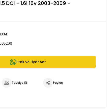
1.5 DCI - 1.6i 16v 2003-2009 -
1034
065266
Stok ve Fiyat Sor
Tavsiye Et
Paylaş