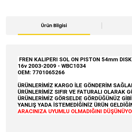
Ürün Bilgisi
FREN KALIPERI SOL ON PISTON 54mm DISK 280
16v 2003-2009 - WBC1034
OEM:
7701065266
ÜRÜNLERİMİZ KARGO İLE GÖNDERİM SAĞLA
ÜRÜNLERİMİZ SIFIR VE FATURALI OLARAK 
ÜRÜNLERİMİZ GÖRSELDE GÖRDÜĞÜNÜZ GİBİ
YANLIŞ YADA İSTEMEDİĞİNİZ ÜRÜN GELDİĞİN
ARACINIZA UYUMLU OLMADIĞINI DÜŞÜNÜYOR