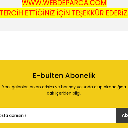
WWW.WEBDEPARCA.COM
TERCİH ETTİĞİNİZ İÇİN TEŞEKKÜR EDERİZ
 konularda yetersiz gördüğünüz noktaları öneri formunu kullanarak tarafı
Ürün hakkında henüz soru sorulmamış.
Bu ürüne ilk yorumu siz yapın!
E-bülten Abonelik
Yorum Yaz
Soru Sor
Yeni gelenler, erken erişim ve her şey yolunda olup olmadığına
dair içeriden bilgi.
Ab