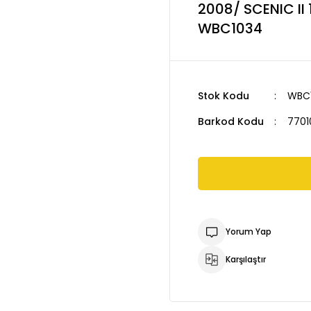
2008/ SCENIC II 
WBC1034
Stok Kodu
WBC
Barkod Kodu
7701
Yorum Yap
Karşılaştır