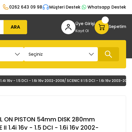
0262 643 09 98
Müşteri Destek
Whatsapp Destek
Üye Girişi
ARA
Sepetim
Kayıt Ol
 16v - 1.5 DCI - 1.6i 16v 2002-2008/ SCENIC II 1.5 DCI - 1.6i 16v 2003-20
SOL ON PISTON 54mm DISK 280mm
 1.4i 16v - 1.5 DCI - 1.6i 16v 2002-