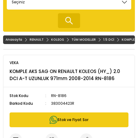
Anasayfa
RENAULT
KOLEOS
TÜM MODELLER
1.5 DCİ
KOMPLE A
VEKA
KOMPLE AKS SAG ON RENAULT KOLEOS (HY_) 2.0
DCI A-T UZUNLUK 971mm 2008-2014 RN-8186
Stok Kodu
RN-8186
Barkod Kodu
383004423R
Stok ve Fiyat Sor