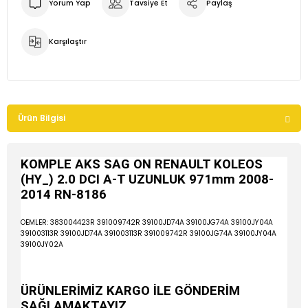
Yorum Yap
Tavsiye Et
Paylaş
Karşılaştır
Ürün Bilgisi
KOMPLE AKS SAG ON RENAULT KOLEOS
(HY_) 2.0 DCI A-T UZUNLUK 971mm 2008-
2014 RN-8186
OEMLER: 383004423R 391009742R 39100JD74A 39100JG74A 39100JY04A
391003113R 39100JD74A 391003113R 391009742R 39100JG74A 39100JY04A
39100JY02A
ÜRÜNLERİMİZ KARGO İLE GÖNDERİM
SAĞLAMAKTAYIZ.