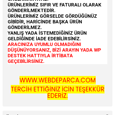
ÜRÜNLERİMİZ SIFIR VE FATURALI OLARAK
GÖNDERİLMEKTEDİR.
ÜRÜNLERİMİZ GÖRSELDE GÖRDÜĞÜNÜZ
GİBİDİR, HARİCİNDE BAŞKA ÜRÜN
GÖNDERİLMEZ.
YANLIŞ YADA İSTEMEDİĞİNİZ ÜRÜN
GELDİĞİNDE İADE EDEBİLİRSİNİZ.
ARACINIZA UYUMLU OLMADIĞINI
DÜŞÜNÜYORSANIZ, BİZİ ARAYIN YADA WP
DESTEK HATTIYLA İRTİBATA
GEÇEBİLİRSİNİZ.
WWW.WEBDEPARCA.COM
TERCİH ETTİĞİNİZ İÇİN TEŞEKKÜR
EDERİZ.