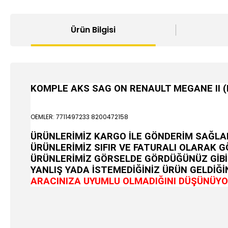
Ürün Bilgisi
KOMPLE AKS SAG ON RENAULT MEGANE II (
OEMLER: 7711497233 8200472158
ÜRÜNLERİMİZ KARGO İLE GÖNDERİM SAĞLA
ÜRÜNLERİMİZ SIFIR VE FATURALI OLARAK 
ÜRÜNLERİMİZ GÖRSELDE GÖRDÜĞÜNÜZ GİBİ
YANLIŞ YADA İSTEMEDİĞİNİZ ÜRÜN GELDİĞİN
ARACINIZA UYUMLU OLMADIĞINI DÜŞÜNÜYOR