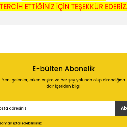
TERCİH ETTİĞİNİZ İÇİN TEŞEKKÜR EDERİZ
 konularda yetersiz gördüğünüz noktaları öneri formunu kullanarak tarafı
Ürün hakkında henüz soru sorulmamış.
Bu ürüne ilk yorumu siz yapın!
E-bülten Abonelik
Yorum Yaz
Soru Sor
Yeni gelenler, erken erişim ve her şey yolunda olup olmadığına
dair içeriden bilgi.
Ab
 zaman iptal edebilirsiniz.