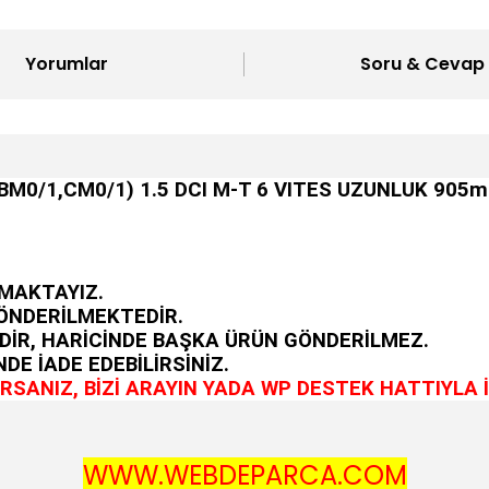
Yorumlar
Soru & Cevap
BM0/1,CM0/1) 1.5 DCI M-T 6 VITES UZUNLUK 905
MAKTAYIZ.
GÖNDERİLMEKTEDİR.
DİR, HARİCİNDE BAŞKA ÜRÜN GÖNDERİLMEZ.
DE İADE EDEBİLİRSİNİZ.
SANIZ, BİZİ ARAYIN YADA WP DESTEK HATTIYLA İ
WWW.WEBDEPARCA.COM