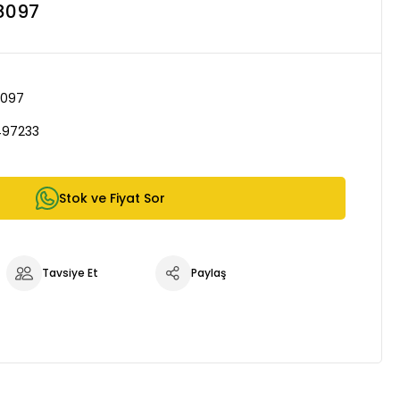
8097
8097
497233
Stok ve Fiyat Sor
Tavsiye Et
Paylaş