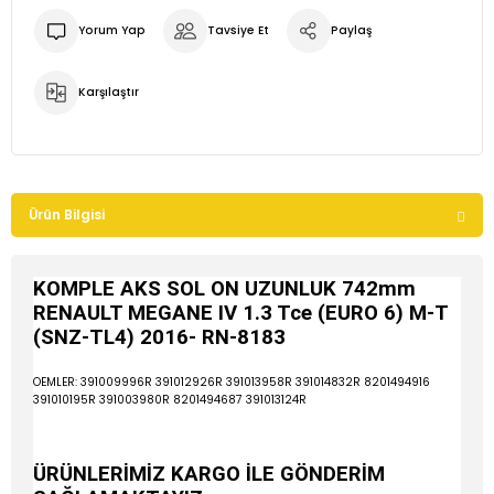
Yorum Yap
Tavsiye Et
Paylaş
Karşılaştır
Ürün Bilgisi
KOMPLE AKS SOL ON UZUNLUK 742mm
RENAULT MEGANE IV 1.3 Tce (EURO 6) M-T
(SNZ-TL4) 2016- RN-8183
OEMLER: 391009996R 391012926R 391013958R 391014832R 8201494916
391010195R 391003980R 8201494687 391013124R
ÜRÜNLERİMİZ KARGO İLE GÖNDERİM