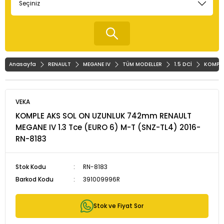
Anasayfa
RENAULT
MEGANE IV
TÜM MODELLER
1.5 DCİ
KOMPLE
VEKA
KOMPLE AKS SOL ON UZUNLUK 742mm RENAULT
MEGANE IV 1.3 Tce (EURO 6) M-T (SNZ-TL4) 2016-
RN-8183
Stok Kodu
RN-8183
Barkod Kodu
391009996R
Stok ve Fiyat Sor