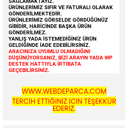
SAĞLAMAKTAYIZ.
ÜRÜNLERİMİZ SIFIR VE FATURALI OLARAK
GÖNDERİLMEKTEDİR.
ÜRÜNLERİMİZ GÖRSELDE GÖRDÜĞÜNÜZ
GİBİDİR, HARİCİNDE BAŞKA ÜRÜN
GÖNDERİLMEZ.
YANLIŞ YADA İSTEMEDİĞİNİZ ÜRÜN
GELDİĞİNDE İADE EDEBİLİRSİNİZ.
ARACINIZA UYUMLU OLMADIĞINI
DÜŞÜNÜYORSANIZ, BİZİ ARAYIN YADA WP
DESTEK HATTIYLA İRTİBATA
GEÇEBİLİRSİNİZ.
WWW.WEBDEPARCA.COM
TERCİH ETTİĞİNİZ İÇİN TEŞEKKÜR
EDERİZ.