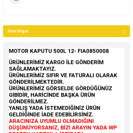
Ürün Bilgisi
MOTOR KAPUTU 500L 12- FIA0850008
ÜRÜNLERİMİZ KARGO İLE GÖNDERİM
SAĞLAMAKTAYIZ.
ÜRÜNLERİMİZ SIFIR VE FATURALI OLARAK
GÖNDERİLMEKTEDİR.
ÜRÜNLERİMİZ GÖRSELDE GÖRDÜĞÜNÜZ
GİBİDİR, HARİCİNDE BAŞKA ÜRÜN
GÖNDERİLMEZ.
YANLIŞ YADA İSTEMEDİĞİNİZ ÜRÜN
GELDİĞİNDE İADE EDEBİLİRSİNİZ.
ARACINIZA UYUMLU OLMADIĞINI
DÜŞÜNÜYORSANIZ, BİZİ ARAYIN YADA WP