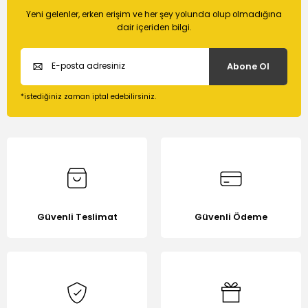
Soru Sor
kullanarak tarafımıza iletebilirsiniz.
Yeni gelenler, erken erişim ve her şey yolunda olup olmadığına
Görüş ve önerileriniz için teşekkür ederiz.
dair içeriden bilgi.
Ürün resmi kalitesiz, bozuk veya görüntülenemiyor.
Abone Ol
Ürün açıklamasında eksik bilgiler bulunuyor.
Ürün bilgilerinde hatalar bulunuyor.
*istediğiniz zaman iptal edebilirsiniz.
Ürün fiyatı diğer sitelerden daha pahalı.
Bu ürüne benzer farklı alternatifler olmalı.
Güvenli Teslimat
Güvenli Ödeme
Gönder