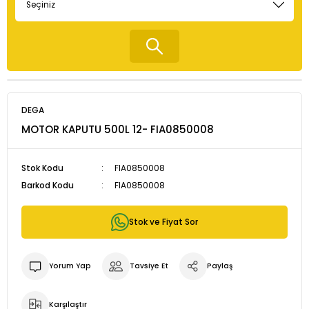
DEGA
MOTOR KAPUTU 500L 12- FIA0850008
Stok Kodu
FIA0850008
Barkod Kodu
FIA0850008
Stok ve Fiyat Sor
Yorum Yap
Tavsiye Et
Paylaş
Karşılaştır