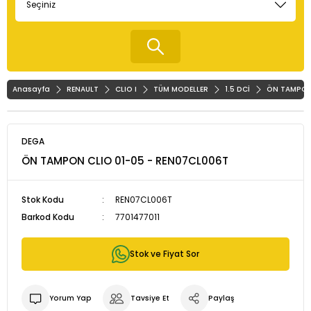
Anasayfa
RENAULT
CLIO I
TÜM MODELLER
1.5 DCİ
ÖN TAMPON 
DEGA
ÖN TAMPON CLIO 01-05 - REN07CL006T
Stok Kodu
REN07CL006T
Barkod Kodu
7701477011
Stok ve Fiyat Sor
Yorum Yap
Tavsiye Et
Paylaş