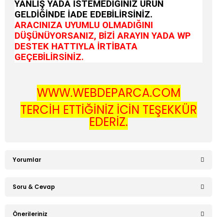
YANLIŞ YADA İSTEMEDİĞİNİZ ÜRÜN
GELDİĞİNDE İADE EDEBİLİRSİNİZ.
ARACINIZA UYUMLU OLMADIĞINI
DÜŞÜNÜYORSANIZ, BİZİ ARAYIN YADA WP
DESTEK HATTIYLA İRTİBATA
GEÇEBİLİRSİNİZ.
WWW.WEBDEPARCA.COM
TERCİH ETTİĞİNİZ İÇİN TEŞEKKÜR
EDERİZ.
Yorumlar
Soru & Cevap
Bu ürüne ilk yorumu siz yapın!
Önerileriniz