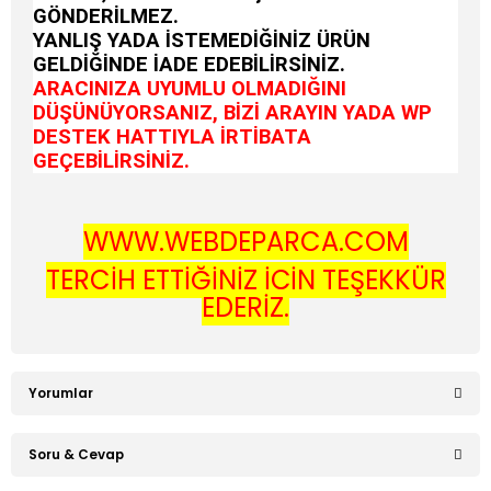
GÖNDERİLMEZ.
YANLIŞ YADA İSTEMEDİĞİNİZ ÜRÜN
GELDİĞİNDE İADE EDEBİLİRSİNİZ.
ARACINIZA UYUMLU OLMADIĞINI
DÜŞÜNÜYORSANIZ, BİZİ ARAYIN YADA WP
DESTEK HATTIYLA İRTİBATA
GEÇEBİLİRSİNİZ.
WWW.WEBDEPARCA.COM
TERCİH ETTİĞİNİZ İÇİN TEŞEKKÜR
EDERİZ.
Yorumlar
Soru & Cevap