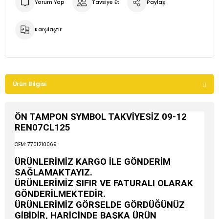
Yorum Yap
Tavsiye Et
Paylaş
Karşılaştır
Ürün Bilgisi
ÖN TAMPON SYMBOL TAKVİYESİZ 09-12
REN07CL125
OEM: 7701210069
ÜRÜNLERİMİZ KARGO İLE GÖNDERİM
SAĞLAMAKTAYIZ.
ÜRÜNLERİMİZ SIFIR VE FATURALI OLARAK
GÖNDERİLMEKTEDİR.
ÜRÜNLERİMİZ GÖRSELDE GÖRDÜĞÜNÜZ
GİBİDİR, HARİCİNDE BAŞKA ÜRÜN