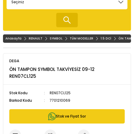
Anasayfa
RENAULT
SYMBOL
TÜM MODELLER
1.5 DCİ
ÖN TAMPO
DEGA
ÖN TAMPON SYMBOL TAKVİYESİZ 09-12
REN07CL125
Stok Kodu
REN07CL125
Barkod Kodu
7701210069
Stok ve Fiyat Sor