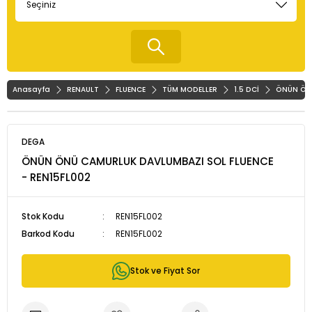
Anasayfa
RENAULT
FLUENCE
TÜM MODELLER
1.5 DCİ
ÖNÜN ÖNÜ
DEGA
ÖNÜN ÖNÜ CAMURLUK DAVLUMBAZI SOL FLUENCE
- REN15FL002
Stok Kodu
REN15FL002
Barkod Kodu
REN15FL002
Stok ve Fiyat Sor