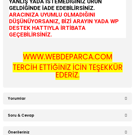
YANLIŞ YADA İSTEMEDİĞİNİZ ÜRÜN
GELDİĞİNDE İADE EDEBİLİRSİNİZ.
ARACINIZA UYUMLU OLMADIĞINI
DÜŞÜNÜYORSANIZ, BİZİ ARAYIN YADA WP
DESTEK HATTIYLA İRTİBATA
GEÇEBİLİRSİNİZ.
WWW.WEBDEPARCA.COM
TERCİH ETTİĞİNİZ İÇİN TEŞEKKÜR
EDERİZ.
Yorumlar
Soru & Cevap
Bu ürüne ilk yorumu siz yapın!
Önerileriniz