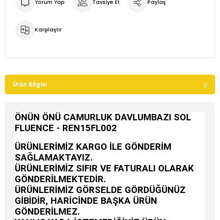
Yorum Yap
Tavsiye Et
Paylaş
Karşılaştır
Ürün Bilgisi
ÖNÜN ÖNÜ CAMURLUK DAVLUMBAZI SOL
FLUENCE - REN15FL002
ÜRÜNLERİMİZ KARGO İLE GÖNDERİM
SAĞLAMAKTAYIZ.
ÜRÜNLERİMİZ SIFIR VE FATURALI OLARAK
GÖNDERİLMEKTEDİR.
ÜRÜNLERİMİZ GÖRSELDE GÖRDÜĞÜNÜZ
GİBİDİR, HARİCİNDE BAŞKA ÜRÜN
GÖNDERİLMEZ.