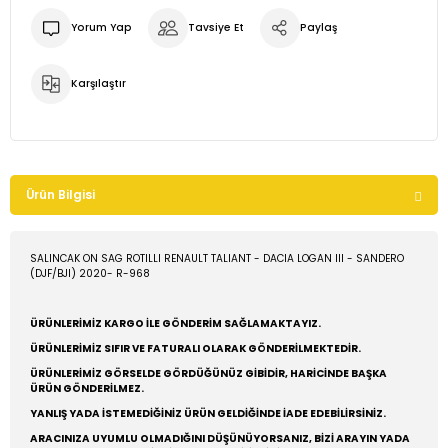
Yorum Yap
Tavsiye Et
Paylaş
Karşılaştır
Ürün Bilgisi
SALINCAK ON SAG ROTILLI RENAULT TALIANT - DACIA LOGAN III - SANDERO
(DJF/BJI) 2020- R-968
ÜRÜNLERİMİZ KARGO İLE GÖNDERİM SAĞLAMAKTAYIZ.
ÜRÜNLERİMİZ SIFIR VE FATURALI OLARAK GÖNDERİLMEKTEDİR.
ÜRÜNLERİMİZ GÖRSELDE GÖRDÜĞÜNÜZ GİBİDİR, HARİCİNDE BAŞKA
ÜRÜN GÖNDERİLMEZ.
YANLIŞ YADA İSTEMEDİĞİNİZ ÜRÜN GELDİĞİNDE İADE EDEBİLİRSİNİZ.
ARACINIZA UYUMLU OLMADIĞINI DÜŞÜNÜYORSANIZ, BİZİ ARAYIN YADA