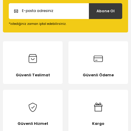
Ürün resmi kalitesiz, bozuk veya görüntülenemiyor.
Abone Ol
Ürün açıklamasında eksik bilgiler bulunuyor.
Ürün bilgilerinde hatalar bulunuyor.
*istediğiniz zaman iptal edebilirsiniz.
Ürün fiyatı diğer sitelerden daha pahalı.
Bu ürüne benzer farklı alternatifler olmalı.
Güvenli Teslimat
Güvenli Ödeme
Gönder
Güvenli Hizmet
Kargo