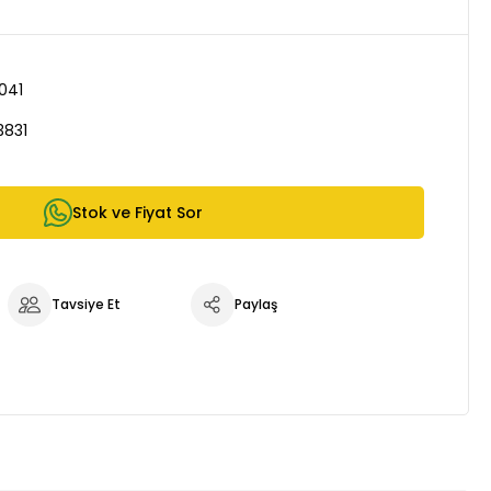
041
3831
Stok ve Fiyat Sor
Tavsiye Et
Paylaş