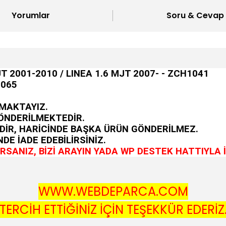
Yorumlar
Soru & Cevap
JT 2001-2010 / LINEA 1.6 MJT 2007- - ZCH1041
4065
MAKTAYIZ.
GÖNDERİLMEKTEDİR.
DİR, HARİCİNDE BAŞKA ÜRÜN GÖNDERİLMEZ.
DE İADE EDEBİLİRSİNİZ.
SANIZ, BİZİ ARAYIN YADA WP DESTEK HATTIYLA İ
WWW.WEBDEPARCA.COM
TERCİH ETTİĞİNİZ İÇİN TEŞEKKÜR EDERİZ