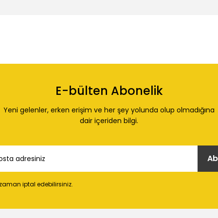
 konularda yetersiz gördüğünüz noktaları öneri formunu kullanarak tarafı
Ürün hakkında henüz soru sorulmamış.
Bu ürüne ilk yorumu siz yapın!
E-bülten Abonelik
Yorum Yaz
Soru Sor
Yeni gelenler, erken erişim ve her şey yolunda olup olmadığına
dair içeriden bilgi.
Ab
 zaman iptal edebilirsiniz.
Gönder