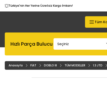
Türkiye'nin Her Yerine Ücretsiz Kargo İmkanı!
Tüm Ka
Hızlı Parça Bulucu
Anasayfa
FİAT
DOBLO III
TÜM MODELLER
1.3 JTD