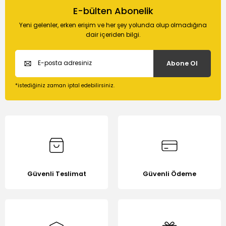
konularda yetersiz gördüğünüz noktaları öneri formunu
E-bülten Abonelik
Soru Sor
kullanarak tarafımıza iletebilirsiniz.
Yeni gelenler, erken erişim ve her şey yolunda olup olmadığına
Görüş ve önerileriniz için teşekkür ederiz.
dair içeriden bilgi.
Ürün resmi kalitesiz, bozuk veya görüntülenemiyor.
Abone Ol
Ürün açıklamasında eksik bilgiler bulunuyor.
Ürün bilgilerinde hatalar bulunuyor.
*istediğiniz zaman iptal edebilirsiniz.
Ürün fiyatı diğer sitelerden daha pahalı.
Bu ürüne benzer farklı alternatifler olmalı.
Güvenli Teslimat
Güvenli Ödeme
Gönder