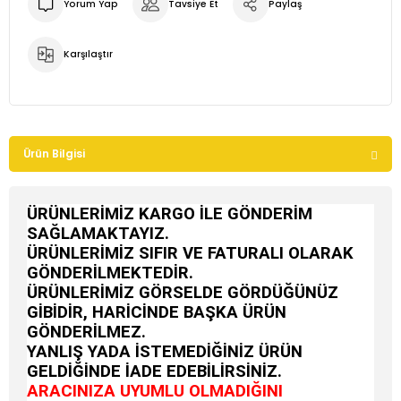
Yorum Yap
Tavsiye Et
Paylaş
Karşılaştır
Ürün Bilgisi
ÜRÜNLERİMİZ KARGO İLE GÖNDERİM
SAĞLAMAKTAYIZ.
ÜRÜNLERİMİZ SIFIR VE FATURALI OLARAK
GÖNDERİLMEKTEDİR.
ÜRÜNLERİMİZ GÖRSELDE GÖRDÜĞÜNÜZ
GİBİDİR, HARİCİNDE BAŞKA ÜRÜN
GÖNDERİLMEZ.
YANLIŞ YADA İSTEMEDİĞİNİZ ÜRÜN
GELDİĞİNDE İADE EDEBİLİRSİNİZ.
ARACINIZA UYUMLU OLMADIĞINI