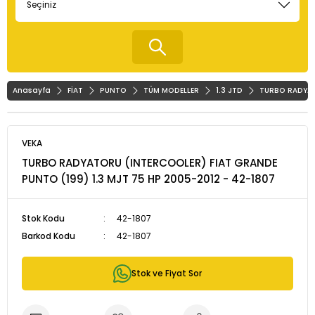
Anasayfa
FİAT
PUNTO
TÜM MODELLER
1.3 JTD
TURBO RADYAT
VEKA
TURBO RADYATORU (INTERCOOLER) FIAT GRANDE
PUNTO (199) 1.3 MJT 75 HP 2005-2012 - 42-1807
Stok Kodu
42-1807
Barkod Kodu
42-1807
Stok ve Fiyat Sor