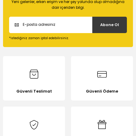
Yeni gelenler, erken erişim ve her şey yolunda olup olmadığına
Görüş ve önerileriniz için teşekkür ederiz.
dair içeriden bilgi.
Ürün resmi kalitesiz, bozuk veya görüntülenemiyor.
Abone Ol
Ürün açıklamasında eksik bilgiler bulunuyor.
Ürün bilgilerinde hatalar bulunuyor.
*istediğiniz zaman iptal edebilirsiniz.
Ürün fiyatı diğer sitelerden daha pahalı.
Bu ürüne benzer farklı alternatifler olmalı.
Gönder
Güvenli Teslimat
Güvenli Ödeme