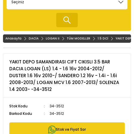
Anasayfa
DACİA
LOGAN II
TÜM MODELLER
1.5 DCİ
YAKIT DEPO
YAKIT DEPO SAMANDIRASI CIFT CIKISLI 3.5 BAR
DACIA LOGAN (LS) 1.4 - 1.6 16v 2004-2012/
DUSTER 1.6 16v 2010-/ SANDERO 1.2 16v - 1.4i - 1.6i
2008-2013/ LOGAN MCV 1.6 2007-2013/ SOLENZA
1.4 2003- -34-3512
Stok Kodu
34-3512
Barkod Kodu
34-3512
Stok ve Fiyat Sor