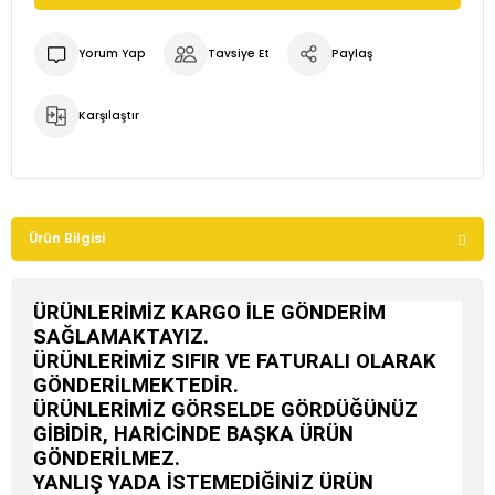
Yorum Yap
Tavsiye Et
Paylaş
Karşılaştır
Ürün Bilgisi
ÜRÜNLERİMİZ KARGO İLE GÖNDERİM
SAĞLAMAKTAYIZ.
ÜRÜNLERİMİZ SIFIR VE FATURALI OLARAK
GÖNDERİLMEKTEDİR.
ÜRÜNLERİMİZ GÖRSELDE GÖRDÜĞÜNÜZ
GİBİDİR, HARİCİNDE BAŞKA ÜRÜN
GÖNDERİLMEZ.
YANLIŞ YADA İSTEMEDİĞİNİZ ÜRÜN