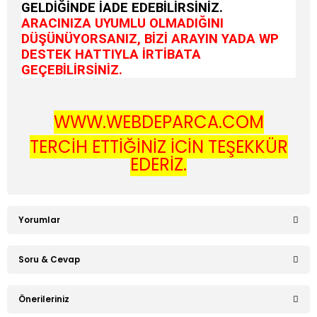
GELDİĞİNDE İADE EDEBİLİRSİNİZ.
ARACINIZA UYUMLU OLMADIĞINI
DÜŞÜNÜYORSANIZ, BİZİ ARAYIN YADA WP
DESTEK HATTIYLA İRTİBATA
GEÇEBİLİRSİNİZ.
WWW.WEBDEPARCA.COM
TERCİH ETTİĞİNİZ İÇİN TEŞEKKÜR
EDERİZ.
Yorumlar
Soru & Cevap
Bu ürüne ilk yorumu siz yapın!
Önerileriniz